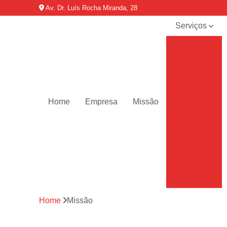
Av. Dr. Luís Rocha Miranda, 28
Serviços
Abertura de
fechaduras
Chaveiro
24 horas
para carros
Home
Empresa
Missão
Chaveiro
de veículos
Chaveiros
24 horas
Chaveiros
automotivos
Chaveiros
de carro
Home
Missão
Chaveiros
residenciais