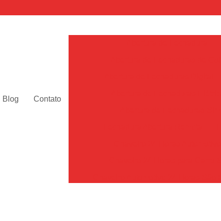
Abertura de Fechadura
Abertura de Fechaduras de Cof
Abertura de Fechaduras Digital
Abertura de Fechaduras Elétric
Blog
Contato
Abertura de Fechaduras Sim
Fechadura Abertura Remota
F
Chaveiro 24 Horas Automotiv
Chaveiro 24 Horas para Carro 
Chaveiro Automotivo 24 Horas São 
Chaveiro Automotivo Perto de Mim Sã
Chaveiro de Carro 24h SP