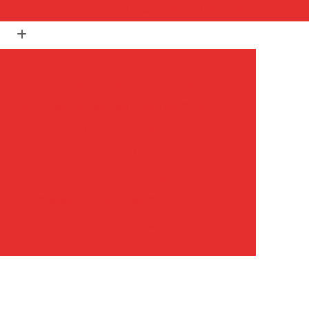
(11) 5017-5382
(11) 98202-9000
Abertura de Fechaduras Automotiva
re
Abertura de Fechaduras de Portão
Abertura de Fechaduras Digital de Cofre
a
Abertura de Fechaduras Multiponto
ples
Abertura de Fechaduras Tetra
echadura Eletrônica com Abertura Remota
o SP
Chaveiro 24 Horas de Carro SP
SP
Chaveiro Auto 24 Horas São Paulo
Paulo
Chaveiro Automotivo 24h São Paulo
o Paulo
Chaveiro Carro 24 Horas São Paulo
Chaveiro de Carros 24 Horas SP