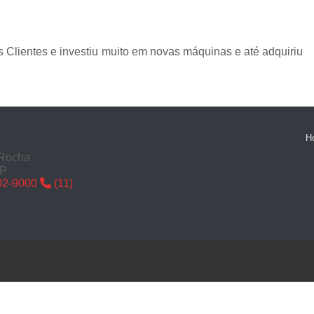
Chaveiro de Moto 24 Horas SP
Chaveiro de Carros
Chaveiro de Car
 Clientes e investiu muito em novas máquinas e até adquiriu
Chaveiro de Veículos 24h
Cha
Chaveiro Veicular 24h
Chaveiro Vei
Chaveiros de Veículos
Serviço Chavei
Chaveiro 24 Hora
H
Chaveiro 24 Horas Mais Próximo São
 Rocha
SP
Chaveiro 24 Horas Próximo
02-9000
(11)
Chaveiro 24h Perto de Mim SP
Chav
Chaveiro 24hrs São Paulo
Chaveiro Mais Próximo 24 Horas SP
Chaveiro Auto
Chaveiro Automotiv
Chaveiro Automotivo no Cent