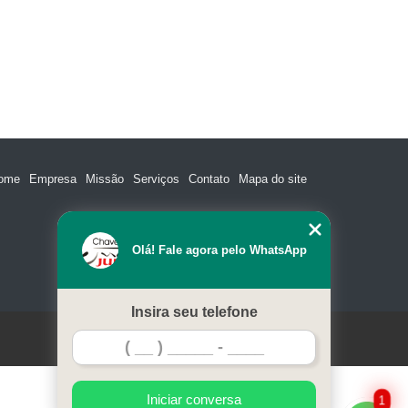
Chaveiro para Carros 24 Horas São Paulo
ros Importados
Chaveiro de Veículos 24 Horas
veiro para Veículos
Chaveiro Veicular
cular em São Paulo
Chaveiro Veicular em Sp
ro Veicular
Serviço de Chaveiro para Veículos
s Mais Próximo de Mim SP
ome
Empresa
Missão
Serviços
Contato
Mapa do site
 Paulo
Chaveiro 24 Horas Perto de Mim SP
 SP
Chaveiro 24 Horas São Paulo
Olá! Fale agora pelo WhatsApp
eiro 24h São Paulo
Chaveiro 24hr São Paulo
Chaveiro 24hs Perto de Mim SP
Insira seu telefone
Chaveiro Perto de Mim 24 Horas São Paulo
W3C
o em São Paulo
Chaveiro Automotivo em Sp
ro de Sp
Chaveiro Automotivo Preço
Iniciar conversa
1