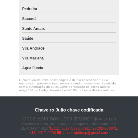
Pedreira
Sacomã
Santo Amaro
Saúde
Vila Andrade
Vila Mariana
Água Funda
O conteúdo do texto desta página é de direito reservado. Sua
reprodução, parcial ou total, mesmo citando nossos links, é proibida
sem a autorização do autor. Crime de violação de direito autoral –
artigo 184 do Código Penal –
Lei 9610/98 - Lei de direitos autorais
.
Chaveiro Julio chave codificada
Onde Estamos Localizados?
Av. Dr. Luís
Rocha Miranda, 28 - Parque Jabaquara, São Paulo - SP
CEP: 04344-010
(11) 5017-5382
(11) 98202-9000
(11) 5017-9000
chaveirojuliosp@gmail.com