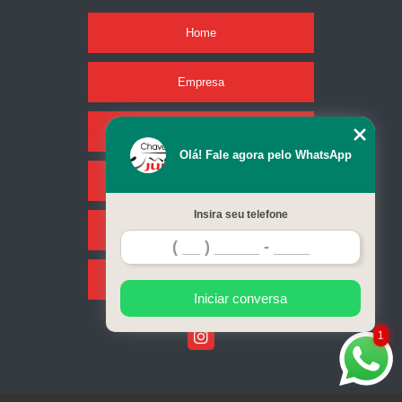
onde encontro empresa de chaveiro residencial Água Funda
Home
chaveiros de residência Saúde
onde encontrar chaveiro para residência Jardins
Empresa
serviço de chaveiro residencial Jabaquara
Missão
quanto custa chaveiro para residências Vila Andrade
Olá! Fale agora pelo WhatsApp
onde encontrar empresa de chaveiro residencial Vila Andrade
Serviços
consertos de fechadura residencial Jardim Paulistano
Insira seu telefone
Contato
chaveiro residencial em sp preço Jabaquara
chaveiro para fechaduras residenciais Campo Belo
Mapa do site
chaveiro para fechadura residencial Jabaquara
Iniciar conversa
quanto custa chaveiro para residências Jardim Paulista
1
quanto custa chaveiro para fechadura residencial Jardim América
onde encontrar conserto de fechadura residencial Água Funda