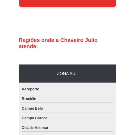
chaveiro para residências Moema
chaveiro residencial Itaim Bibi
onde encontrar chaveiro residencial em sp Moema
chaveiro de residência Água Funda
Regiões onde a Chaveiro Julio
onde encontro serviço de chaveiro residencial Moema
atende:
chaveiro de residências 24 horas preço Saúde
chaveiros de residências 24 horas Jabaquara
ZONA SUL
serviços de chaveiro residencial Jardim América
conserto de fechadura residencial preço Ibirapuera
Aeroporto
onde encontrar chaveiro de residências 24 horas Itaim Bibi
Brooklin
chaveiros residencial em são paulo Aeroporto
Campo Belo
onde encontrar chaveiro para fechadura residencial Jardim Europa
Campo Grande
chaveiros de residências 24 horas Brooklin
Cidade Ademar
onde encontrar chaveiro de residência Vila Andrade