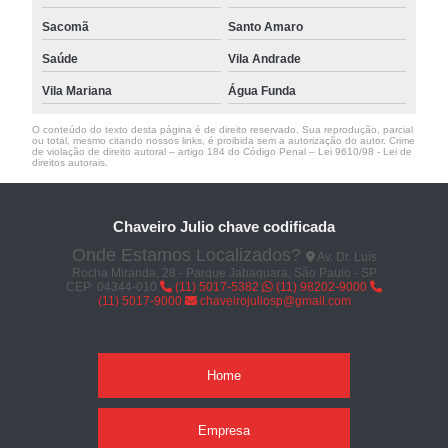
Sacomã
Santo Amaro
Saúde
Vila Andrade
Vila Mariana
Água Funda
O conteúdo do texto desta página é de direito reservado. Sua reprodução, parcial
ou total, mesmo citando nossos links, é proibida sem a autorização do autor. Crime
de violação de direito autoral – artigo 184 do Código Penal –
Lei 9610/98 - Lei de
direitos autorais
.
Chaveiro Julio chave codificada
Onde Estamos Localizados?
Av. Dr. Luís
Rocha Miranda, 28 - Parque Jabaquara, São Paulo - SP
CEP: 04344-010
(11) 5017-5382
(11) 98202-9000
(11) 5017-9000
chaveirojuliosp@gmail.com
Home
Empresa