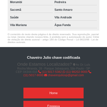
Morumbi
Pedreira
Sacomã
Santo Amaro
Saúde
Vila Andrade
Vila Mariana
Água Funda
O conteúdo do texto desta página é de direito reservado. Sua reprodução, parcial
ou total, mesmo citando nossos links, é proibida sem a autorização do autor. Crime
de violação de direito autoral – artigo 184 do Código Penal –
Lei 9610/98 - Lei de
direitos autorais
.
Chaveiro Julio chave codificada
Onde Estamos Localizados?
Av. Dr. Luís
Rocha Miranda, 28 - Parque Jabaquara, São Paulo - SP
CEP: 04344-010
(11) 5017-5382
(11) 98202-9000
(11) 5017-9000
chaveirojuliosp@gmail.com
Home
Empresa