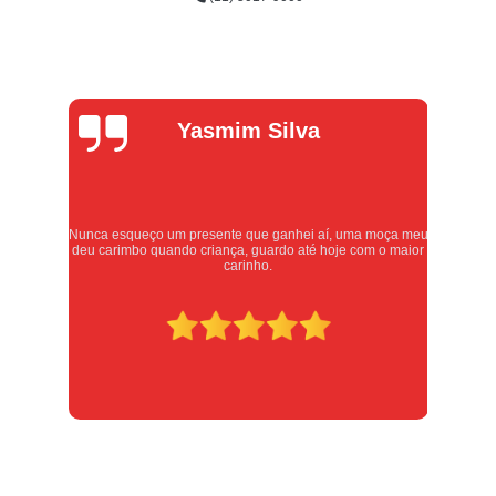
Alexandre
Oliveira
meu
Atendimento excelente, serviços executados com carinho e
or
respeito. Recomendo sem dúvidas, merece 10 estrelas