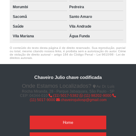
Morumbi
Pedreira
Sacomã
Santo Amaro
Saúde
Vila Andrade
Vila Mariana
Água Funda
O conteúdo do texto desta página é de direito reservado. Sua reprodução, parcial
ou total, mesmo citando nossos links, é proibida sem a autorização do autor. Crime
de violação de direito autoral – artigo 184 do Código Penal –
Lei 9610/98 - Lei de
direitos autorais
.
Chaveiro Julio chave codificada
Onde Estamos Localizados?
Av. Dr. Luís
Rocha Miranda, 28 - Parque Jabaquara, São Paulo - SP
CEP: 04344-010
(11) 5017-5382
(11) 98202-9000
(11) 5017-9000
chaveirojuliosp@gmail.com
Home