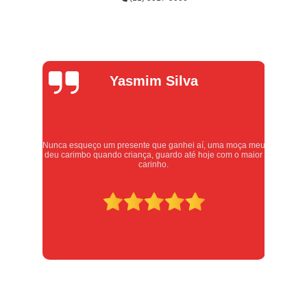
Alexandre
Oliveira
a meu
Atendimento excelente, serviços executados com carinho e
maior
respeito. Recomendo sem dúvidas, merece 10 estrelas