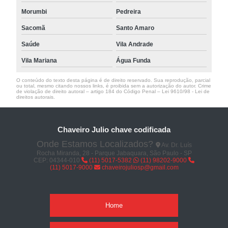
Morumbi
Pedreira
Sacomã
Santo Amaro
Saúde
Vila Andrade
Vila Mariana
Água Funda
O conteúdo do texto desta página é de direito reservado. Sua reprodução, parcial
ou total, mesmo citando nossos links, é proibida sem a autorização do autor. Crime
de violação de direito autoral – artigo 184 do Código Penal –
Lei 9610/98 - Lei de
direitos autorais
.
Chaveiro Julio chave codificada
Onde Estamos Localizados?
Av. Dr. Luís
Rocha Miranda, 28 - Parque Jabaquara, São Paulo - SP
CEP: 04344-010
(11) 5017-5382
(11) 98202-9000
(11) 5017-9000
chaveirojuliosp@gmail.com
Home