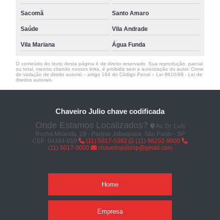
Sacomã
Santo Amaro
Saúde
Vila Andrade
Vila Mariana
Água Funda
O conteúdo do texto desta página é de direito reservado. Sua reprodução, parcial
ou total, mesmo citando nossos links, é proibida sem a autorização do autor. Crime
de violação de direito autoral – artigo 184 do Código Penal –
Lei 9610/98 - Lei de
direitos autorais
.
Chaveiro Julio chave codificada
Onde Estamos Localizados?
Av. Dr. Luís
Rocha Miranda, 28 - Parque Jabaquara, São Paulo - SP
CEP: 04344-010
(11) 5017-5382
(11) 98202-9000
(11) 5017-9000
chaveirojuliosp@gmail.com
Home
Empresa