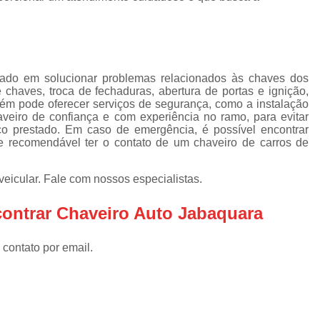
Chaveiro Automotivos
Chav
Chaveiro para Automóveis
Cha
Empresa de Chaveiro Automotivo
izado em solucionar problemas relacionados às chaves dos
Chaveiro para Carro
 chaves, troca de fechaduras, abertura de portas e ignição,
Chaveiro para Carro Especial
mbém pode oferecer serviços de segurança, como a instalação
aveiro de confiança e com experiência no ramo, para evitar
Chaveiro para Carro Nacional
ço prestado. Em caso de emergência, é possível encontrar
e recomendável ter o contato de um chaveiro de carros de
Serviço de Chaveiro para Carr
Serviço de Chaveiro para Carro Import
eicular. Fale com nossos especialistas.
Chaveiro de Residência
ontrar Chaveiro Auto Jabaquara
Chaveiro para Fechadura Res
 contato por email.
Chaveiro para Residê
Chaveiro Residencial em São
Conserto Chaveiro Residencia