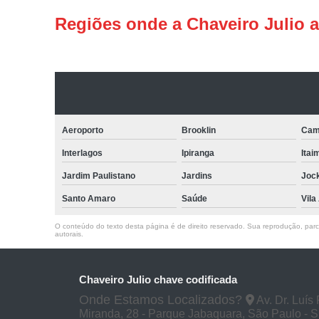
Regiões onde a Chaveiro Julio 
Aeroporto
Brooklin
Cam
Interlagos
Ipiranga
Itai
Jardim Paulistano
Jardins
Joc
Santo Amaro
Saúde
Vila
O conteúdo do texto desta página é de direito reservado. Sua reprodução, parcia
autorais
.
Chaveiro Julio chave codificada
Onde Estamos Localizados?
Av. Dr. Luís
Miranda, 28 - Parque Jabaquara, São Paulo - 