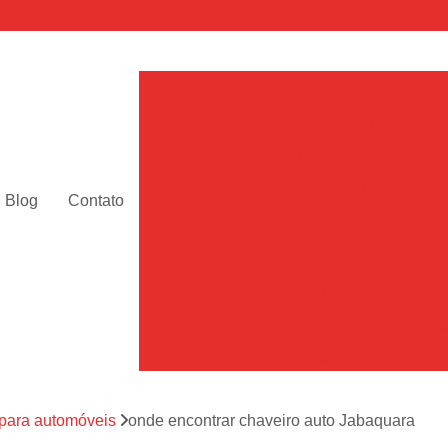
Abertura de Fechadura
Abertura de Fechaduras de Cof
Abertura de Fechaduras Digital
Abertura de Fechaduras Elétric
Blog
Contato
Abertura de Fechaduras Sim
Fechadura Abertura Remota
F
Chaveiro 24 Horas Automotiv
Chaveiro 24 Horas para Carro 
Chaveiro Automotivo 24 Horas São 
Chaveiro Automotivo Perto de Mim Sã
 para automóveis
onde encontrar chaveiro auto Jabaquara
Chaveiro de Carro 24h SP