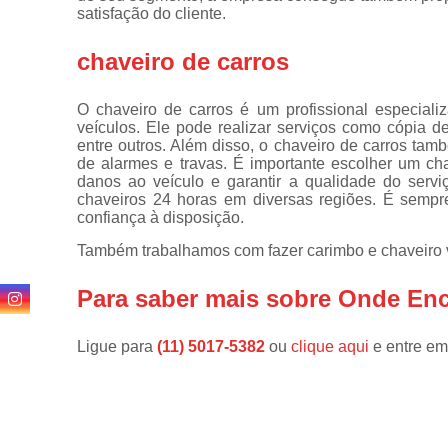
de
satisfação do cliente.
fechadura
chaveiro de carros
Consertos
de
fechaduras
O chaveiro de carros é um profissional especial
veículos. Ele pode realizar serviços como cópia de
Cópia de
entre outros. Além disso, o chaveiro de carros ta
chaves
de alarmes e travas. É importante escolher um ch
danos ao veículo e garantir a qualidade do servi
Cópia de
chaveiros 24 horas em diversas regiões. É sempr
chaves
confiança à disposição.
automotivas
Também trabalhamos com fazer carimbo e chaveiro v
Fechadura
de portas
Para saber mais sobre Onde Enc
Fechaduras
digitais
Ligue para
(11) 5017-5382
ou
clique aqui
e entre em
Miolo de
fechaduras
Segredo de
fechaduras