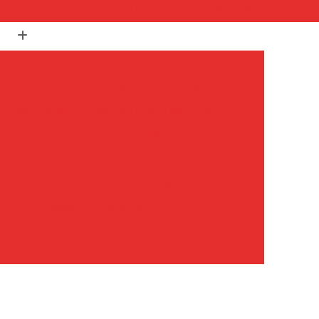
(11) 5017-5382
(11) 98202-9000
Abertura de Fechaduras Automotiva
re
Abertura de Fechaduras de Portão
Abertura de Fechaduras Digital de Cofre
a
Abertura de Fechaduras Multiponto
ples
Abertura de Fechaduras Tetra
echadura Eletrônica com Abertura Remota
o SP
Chaveiro 24 Horas de Carro SP
SP
Chaveiro Auto 24 Horas São Paulo
Paulo
Chaveiro Automotivo 24h São Paulo
o Paulo
Chaveiro Carro 24 Horas São Paulo
Chaveiro de Carros 24 Horas SP