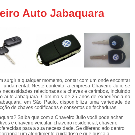
Chaveiro de Moto 24 Horas SP
eiro Auto Jabaquara
Chaveiro de Carros
Chaveiro de Car
Chaveiro de Veículos 24h
Cha
Chaveiro Veicular 24h
Chaveiro Vei
Chaveiros de Veículos
Serviço Chavei
Chaveiro 24 Hora
Chaveiro 24 Horas Mais Próximo São
Chaveiro 24 Horas Próximo
em surgir a qualquer momento, contar com um onde encontrar
é fundamental. Neste contexto, a empresa Chaveiro Julio se
Chaveiro 24h Perto de Mim SP
Chav
s necessidades relacionadas a chaves e carimbos, incluindo
Chaveiro 24hrs São Paulo
ro auto Jabaquara. Com mais de 25 anos de experiência no
 Jabaquara, em São Paulo, disponibiliza uma variedade de
Chaveiro Mais Próximo 24 Horas SP
ecção de chaves codificadas e consertos de fechaduras.
Chaveiro Auto
Chaveiro Automotiv
aquara? Saiba que com a Chaveiro Julio você pode achar
vos e chaveiro veicular, chaveiro residencial, chaveiro
Chaveiro Automotivo no Cent
oferecidas para a sua necessidade. Se diferenciado dentro
orcionar um atendimento cuidadoso e que busca a