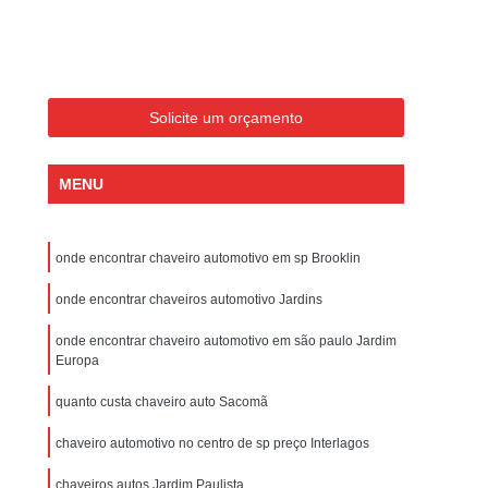
Chaveiro para Carros 24 Horas São Paulo
ros Importados
Chaveiro de Veículos 24 Horas
veiro para Veículos
Chaveiro Veicular
Solicite um orçamento
cular em São Paulo
Chaveiro Veicular em Sp
ro Veicular
Serviço de Chaveiro para Veículos
MENU
s Mais Próximo de Mim SP
 Paulo
Chaveiro 24 Horas Perto de Mim SP
onde encontrar chaveiro automotivo em sp Brooklin
 SP
Chaveiro 24 Horas São Paulo
onde encontrar chaveiros automotivo Jardins
eiro 24h São Paulo
Chaveiro 24hr São Paulo
onde encontrar chaveiro automotivo em são paulo Jardim
Chaveiro 24hs Perto de Mim SP
Europa
Chaveiro Perto de Mim 24 Horas São Paulo
quanto custa chaveiro auto Sacomã
o em São Paulo
Chaveiro Automotivo em Sp
chaveiro automotivo no centro de sp preço Interlagos
ro de Sp
Chaveiro Automotivo Preço
chaveiros autos Jardim Paulista