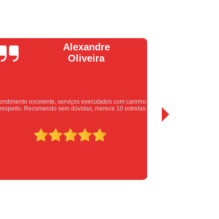
ial
Serviço de Chaveiro Residencial
te
Chaveiro de Veículos Urgente
eiro Residencial Urgente
Chaveiro Urgente
Tamas
Chaveiro Urgente em São Paulo
Tecnologia
 Sp
Chaveiro Urgente Móvel
ência
Empresa de Chaveiro Urgente
ve Automotiva
Chave Automotiva Canivete
inho
Excelente atendimento e seguro!!!
las
Automotiva Comum
Chave Automotiva Simples
tiva 12v
Chave para Carro
izado em Chave Automotiva
ra Carro
Codificação de Chave Automotiva
tiva
Serviço de Chaveiro para Chave de Carro
Chave Canivete
Chave Canivete Codificada
anivete para Moto
Chave Canivete Universal