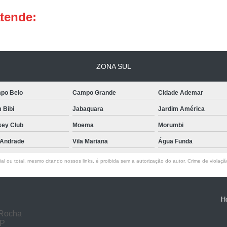
atende:
Chave de Canivete
Chave de
Chip Chave Canivete
Faze
Chave Codificada Automotiv
ZONA SUL
Chave Codificada de Veícu
Chaveiro de Chaves Codifica
po Belo
Campo Grande
Cidade Ademar
Chaveiro para Chave Codificada Urge
m Bibi
Jabaquara
Jardim América
Chaves Codificadas em São
key Club
Moema
Morumbi
Serviço de Chaveiro para Chave Codifi
 Andrade
Vila Mariana
Água Funda
Chave Tetra
Chave Tetra Dup
l ou total, mesmo citando nossos links, é proibida sem a autorização do autor. Crime de violaçã
Chave Tetra para Portão
Chav
Fechadura com Chave Estre
H
Fechadura de Porta com Ch
 Rocha
Carimbo Confeccionado Pers
SP