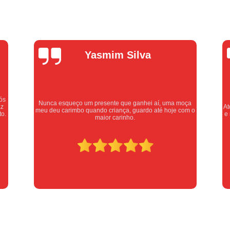
Empresa de Chaveiro Residenc
Chaveiro Automotivo Urgen
Chaveiro Pronto Atendimento
Chav
Alexandre
Chaveiro Urgente 24 Horas
va
Oliveira
Chaveiro Urgente em
Chaveiro Urgente para Emerg
hei aí, uma moça
Serviços de Chaveiro Urgente
Cha
Atendimento excelente, serviços executados com car
do até hoje com o
e respeito. Recomendo sem dúvidas, merece 10 estre
Chave Automotiva Codificada
Chave 
Chave Geral Automo
Chaveiro Especial
Chaveiro Especializado em Chave pa
Serviço de Chaveiro para Chave Automo
Canivete Chave
Canivete de Chave
Chave Canivete para Carro
Chave C