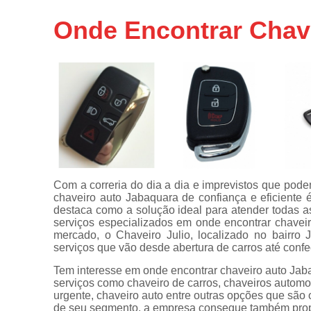
Chaveiros
Onde Encontrar Chav
urgentes
Chaves
automotivas
Chaves
canivete
Chaves
codificadas
Chaves
tetra
Com a correria do dia a dia e imprevistos que pod
Confecções
chaveiro auto Jabaquara de confiança e eficiente 
de
destaca como a solução ideal para atender todas a
carimbos
serviços especializados em onde encontrar chavei
mercado, o Chaveiro Julio, localizado no bairro
Conserto
serviços que vão desde abertura de carros até conf
de
maçanetas
Tem interesse em onde encontrar chaveiro auto Jab
automotivas
serviços como chaveiro de carros, chaveiros automoti
urgente, chaveiro auto entre outras opções que são 
Consertos
de seu segmento, a empresa consegue também prop