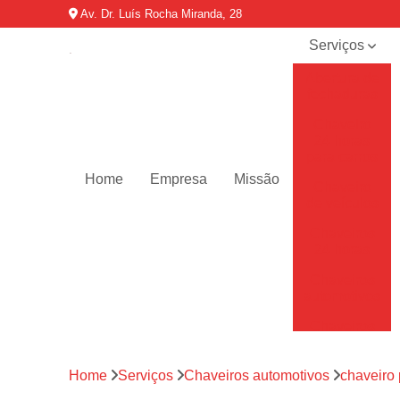
Av. Dr. Luís Rocha Miranda, 28
Serviços
Abertura de
fechaduras
Chaveiro
24 horas
para carros
Home
Empresa
Missão
Chaveiro
de veículos
Chaveiros
24 horas
Chaveiros
automotivos
Chaveiros
de carro
Chaveiros
Home
Serviços
Chaveiros automotivos
chaveiro
residenciais