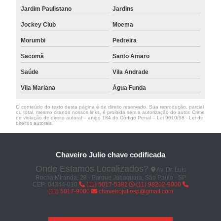
Jardim Paulistano
Jardins
Jockey Club
Moema
Morumbi
Pedreira
Sacomã
Santo Amaro
Saúde
Vila Andrade
Vila Mariana
Água Funda
O conteúdo do texto desta página é de direito reservado. Sua reprodução, parcial
ou total, mesmo citando nossos links, é proibida sem a autorização do autor. Crime
de violação de direito autoral – artigo 184 do Código Penal –
Lei 9610/98 - Lei de
direitos autorais
.
Chaveiro Julio chave codificada
Onde Estamos Localizados?
Av. Dr. Luís
Rocha Miranda, 28 - Parque Jabaquara, São Paulo - SP
CEP: 04344-010
(11) 5017-5382
(11) 98202-9000
(11) 5017-9000
chaveirojuliosp@gmail.com