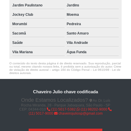
Jardim Paulistano
Jardins
Jockey Club
Moema
Morumbi
Pedreira
Sacomã
Santo Amaro
Saúde
Vila Andrade
Vila Mariana
Água Funda
O conteúdo do texto desta página é de direito reservado. Sua reprodução, parcial
ou total, mesmo citando nossos links, é proibida sem a autorização do autor. Crime
de violação de direito autoral – artigo 184 do Código Penal –
Lei 9610/98 - Lei de
direitos autorais
.
Chaveiro Julio chave codificada
Onde Estamos Localizados?
Av. Dr. Luís
Rocha Miranda, 28 - Parque Jabaquara, São Paulo - SP
CEP: 04344-010
(11) 5017-5382
(11) 98202-9000
(11) 5017-9000
chaveirojuliosp@gmail.com