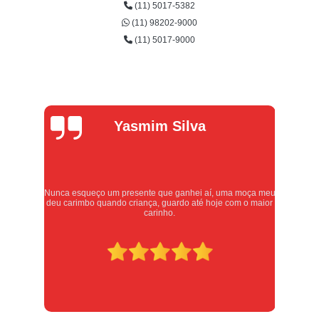
(11) 5017-5382
(11) 98202-9000
(11) 5017-9000
Ale
Yasmim Silva
Ol
presente que ganhei aí, uma moça meu
Atendimento excelente, serviço
o criança, guardo até hoje com o maior
respeito. Recomendo sem dúvi
carinho.