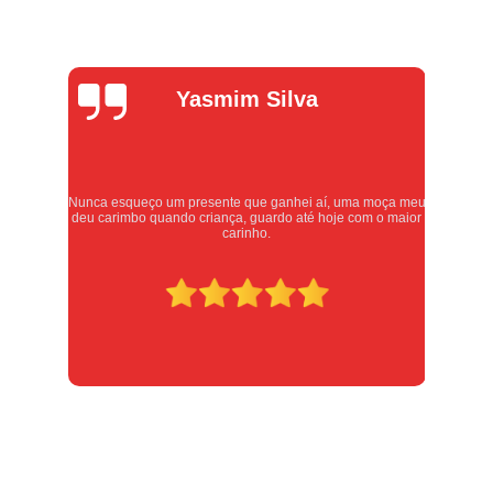
Yasmim Silva
Nunca esqueço um presente que ganhei aí, uma moça meu
Atend
deu carimbo quando criança, guardo até hoje com o maior
re
carinho.