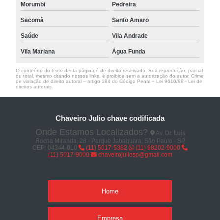
Morumbi
Pedreira
Sacomã
Santo Amaro
Saúde
Vila Andrade
Vila Mariana
Água Funda
O conteúdo do texto desta página é de direito reservado. Sua reprodução, parcial
ou total, mesmo citando nossos links, é proibida sem a autorização do autor. Crime
de violação de direito autoral – artigo 184 do Código Penal –
Lei 9610/98 - Lei de
direitos autorais
.
Chaveiro Julio chave codificada
Onde Estamos Localizados?
Av. Dr. Luís
Rocha Miranda, 28 - Parque Jabaquara, São Paulo - SP
CEP: 04344-010
(11) 5017-5382
(11) 98202-9000
(11) 5017-9000
chaveirojuliosp@gmail.com
Home
Empresa