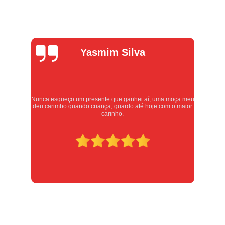
Alexandre
Oliveira
eu
Atendimento excelente, serviços executados com carinho e
or
respeito. Recomendo sem dúvidas, merece 10 estrelas