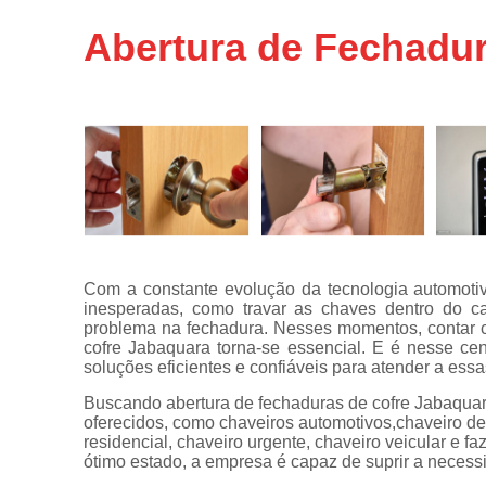
Chaveiros
Abertura de Fechadur
urgentes
Chaves
automotivas
Chaves
canivete
Chaves
codificadas
Chaves
tetra
Com a constante evolução da tecnologia automot
Confecções
inesperadas, como travar as chaves dentro do c
de
problema na fechadura. Nesses momentos, contar c
carimbos
cofre Jabaquara torna-se essencial. E é nesse ce
soluções eficientes e confiáveis para atender a es
Conserto
de
Buscando abertura de fechaduras de cofre Jabaquar
maçanetas
oferecidos, como chaveiros automotivos,chaveiro de 
automotivas
residencial, chaveiro urgente, chaveiro veicular e
ótimo estado, a empresa é capaz de suprir a necess
Consertos