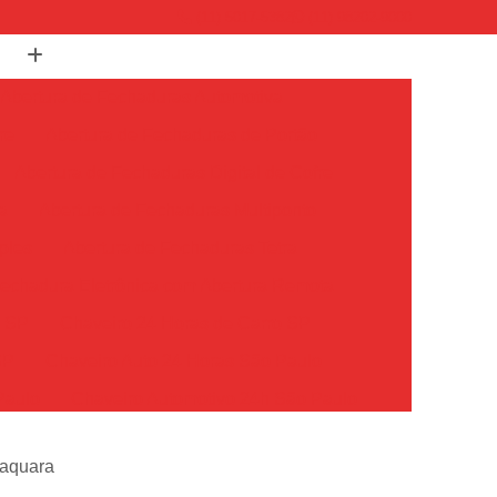
(11) 5017-5382
(11) 98202-9000
Abertura de Fechaduras Automotiva
re
Abertura de Fechaduras de Portão
Abertura de Fechaduras Digital de Cofre
a
Abertura de Fechaduras Multiponto
ples
Abertura de Fechaduras Tetra
echadura Eletrônica com Abertura Remota
o SP
Chaveiro 24 Horas de Carro SP
SP
Chaveiro Auto 24 Horas São Paulo
Paulo
Chaveiro Automotivo 24h São Paulo
o Paulo
Chaveiro Carro 24 Horas São Paulo
baquara
Chaveiro de Carros 24 Horas SP