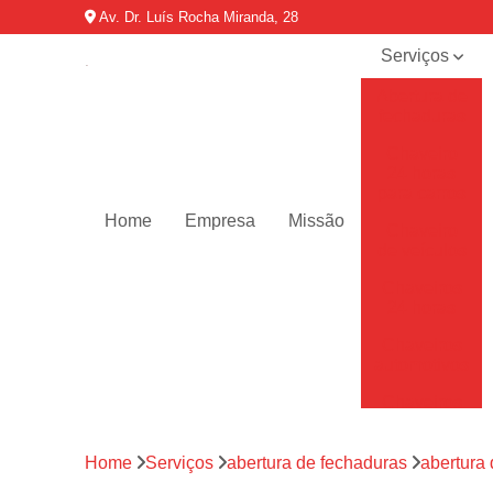
Av. Dr. Luís Rocha Miranda, 28
Serviços
Abertura de
fechaduras
Chaveiro
24 horas
para carros
Home
Empresa
Missão
Chaveiro
de veículos
Chaveiros
24 horas
Chaveiros
automotivos
Chaveiros
de carro
Chaveiros
Home
Serviços
abertura de fechaduras
abertura
residenciais