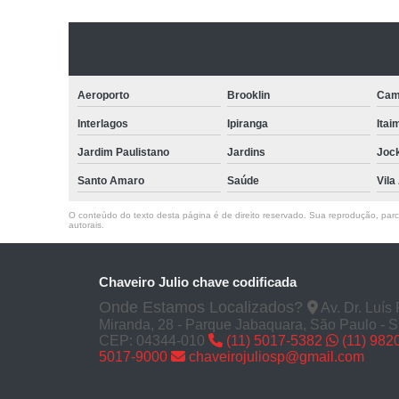
Aeroporto
Brooklin
Cam
Interlagos
Ipiranga
Itai
Jardim Paulistano
Jardins
Joc
Santo Amaro
Saúde
Vila
O conteúdo do texto desta página é de direito reservado. Sua reprodução, parcia
autorais
.
Chaveiro Julio chave codificada
Onde Estamos Localizados?
Av. Dr. Luís
Miranda, 28 - Parque Jabaquara, São Paulo - 
CEP: 04344-010
(11) 5017-5382
(11) 982
5017-9000
chaveirojuliosp@gmail.com