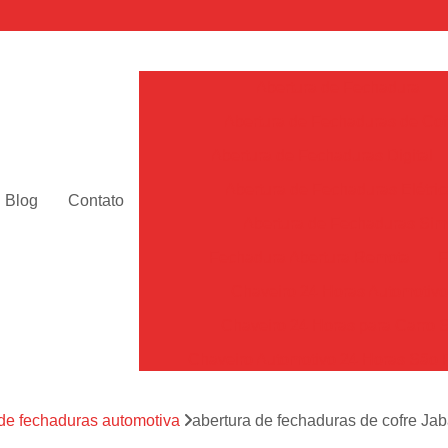
Abertura de Fechadura
Abertura de Fechaduras de Cof
Abertura de Fechaduras Digital
Abertura de Fechaduras Elétric
Blog
Contato
Abertura de Fechaduras Sim
Fechadura Abertura Remota
F
Chaveiro 24 Horas Automotiv
Chaveiro 24 Horas para Carro 
Chaveiro Automotivo 24 Horas São 
Chaveiro Automotivo Perto de Mim Sã
 de fechaduras automotiva
abertura de fechaduras de cofre Ja
Chaveiro de Carro 24h SP