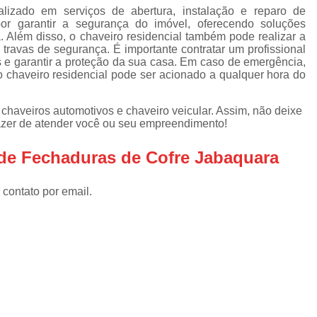
Empresa de Chaveiro Residenc
alizado em serviços de abertura, instalação e reparo de
or garantir a segurança do imóvel, oferecendo soluções
Chaveiro Automotivo Urgen
. Além disso, o chaveiro residencial também pode realizar a
 travas de segurança. É importante contratar um profissional
Chaveiro Pronto Atendimento
Chav
os e garantir a proteção da sua casa. Em caso de emergência,
Chaveiro Urgente 24 Horas
 chaveiro residencial pode ser acionado a qualquer hora do
Chaveiro Urgente em
haveiros automotivos e chaveiro veicular. Assim, não deixe
Chaveiro Urgente para Emerg
razer de atender você ou seu empreendimento!
Serviços de Chaveiro Urgente
Cha
 de Fechaduras de Cofre Jabaquara
Chave Automotiva Codificada
Chave 
 contato por email.
Chave Geral Automo
Chaveiro Especial
Chaveiro Especializado em Chave pa
Serviço de Chaveiro para Chave Automo
Canivete Chave
Canivete de Chave
Chave Canivete para Carro
Chave C