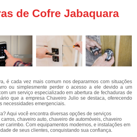
Chaveiro de Moto 24 Horas SP
as de Cofre Jabaquara
Chaveiro de Carros
Chaveiro de Car
Chaveiro de Veículos 24h
Cha
Chaveiro Veicular 24h
Chaveiro Vei
Chaveiros de Veículos
Serviço Chavei
Chaveiro 24 Hora
Chaveiro 24 Horas Mais Próximo São
Chaveiro 24 Horas Próximo
iva, é cada vez mais comum nos depararmos com situações
arro ou simplesmente perder o acesso a ele devido a um
Chaveiro 24h Perto de Mim SP
Chav
om um serviço especializado em abertura de fechaduras de
Chaveiro 24hrs São Paulo
nário que a empresa Chaveiro Julio se destaca, oferecendo
sas necessidades emergenciais.
Chaveiro Mais Próximo 24 Horas SP
a? Aqui você encontra diversas opções de serviços
Chaveiro Auto
Chaveiro Automotiv
carros, chaveiro auto, chaveiro de automóveis, chaveiro
 fazer carimbo. Com equipamentos modernos, e instalações em
Chaveiro Automotivo no Cent
idade de seus clientes, conquistando sua confiança.