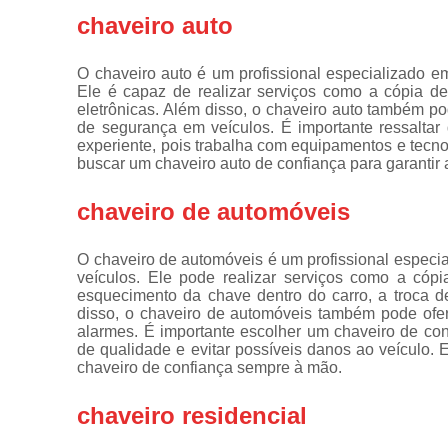
de
chaveiro auto
fechadura
Consertos
O chaveiro auto é um profissional especializado e
de
Ele é capaz de realizar serviços como a cópia d
fechaduras
eletrônicas. Além disso, o chaveiro auto também po
de segurança em veículos. É importante ressaltar 
Cópia de
experiente, pois trabalha com equipamentos e tecn
chaves
buscar um chaveiro auto de confiança para garantir 
Cópia de
chaves
chaveiro de automóveis
automotivas
Fechadura
O chaveiro de automóveis é um profissional especi
de portas
veículos. Ele pode realizar serviços como a cóp
esquecimento da chave dentro do carro, a troca d
Fechaduras
disso, o chaveiro de automóveis também pode ofer
digitais
alarmes. É importante escolher um chaveiro de con
de qualidade e evitar possíveis danos ao veículo
Miolo de
chaveiro de confiança sempre à mão.
fechaduras
Segredo de
chaveiro residencial
fechaduras