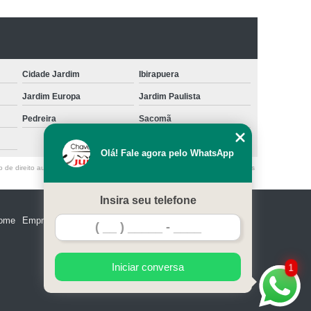
 Paulo
Confecção de Carimbos em Sp
nalizados
Confecção para Carimbo
Confecção de Carimbos
Encomendar Carimbo
Cidade Jardim
Ibirapuera
viço de Confecção de Carimbos
Jardim Europa
Jardim Paulista
Conserto de Fechadura de Porta de Carro SP
Pedreira
Sacomã
ra de Porta Malas São Paulo
Olá! Fale agora pelo WhatsApp
dura de Veiculo São Paulo
o de direito autoral – artigo 184 do Código Penal –
Lei 9610/98 - Lei de direitos
 Eletrica Automotiva São Paulo
Insira seu telefone
ras de Automóveis São Paulo
ome
Empresa
Missão
Serviços
Contato
Mapa do site
 SP
Conserto de Maçaneta Automotiva SP
São Paulo
Conserto de Trava de Porta SP
Iniciar conversa
1
 Paulo
Conserto Maçaneta Automotiva SP
Conserto de Fechadura de Porta São Paulo