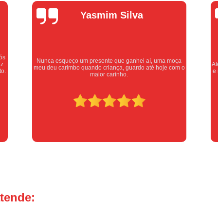
Alexandre
Chave de Canivete
Chave de
Oliveira
Chip Chave Canivete
Faze
Chave Codificada Automotiv
ça
Chave Codificada de Veícu
Atendimento excelente, serviços executados com carinho
m o
e respeito. Recomendo sem dúvidas, merece 10 estrelas
Chaveiro de Chaves Codifica
Chaveiro para Chave Codificada Urge
Chaves Codificadas em São
Serviço de Chaveiro para Chave Codifi
Chave Tetra
Chave Tetra Dup
Chave Tetra para Portão
Chav
Fechadura com Chave Estre
atende:
Fechadura de Porta com Ch
Carimbo Confeccionado Pers