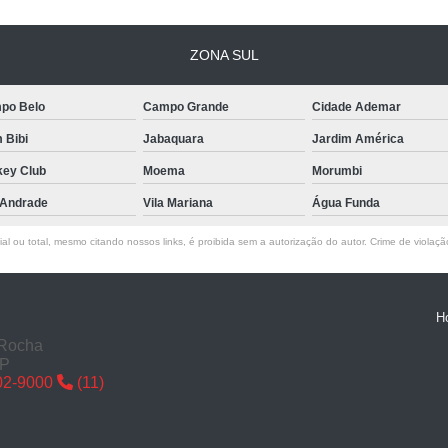
Confecção de Carimbos em São
ZONA SUL
Confecção de Carimbos Perso
Confeccionar Carimbos
Empresa de 
po Belo
Campo Grande
Cidade Ademar
Fazer Carimbo
Ser
m Bibi
Jabaquara
Jardim América
Conserto de Fechadura Automotiva SP
key Club
Moema
Morumbi
Conserto de Fechadu
 Andrade
Vila Mariana
Água Funda
Conserto de Fecha
l ou total, mesmo citando nossos links, é proibida sem a autorização do autor. Crime de violaçã
Conserto de Fechadura
Conserto de Fechadu
H
Conserto de Fechaduras de Carros
 Rocha
Conserto de Maçanetas de Carros 
SP
02-9000
(11)
Conserto Fechadura Automotiva São
Conserto de Fechadura de Casa SP