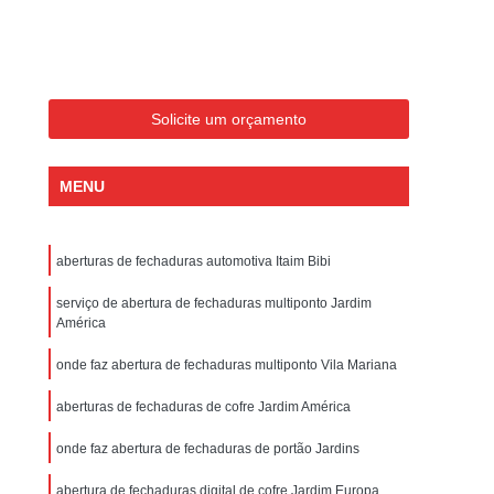
Chaveiro para Carros 24 Horas São Paulo
ros Importados
Chaveiro de Veículos 24 Horas
veiro para Veículos
Chaveiro Veicular
Solicite um orçamento
cular em São Paulo
Chaveiro Veicular em Sp
ro Veicular
Serviço de Chaveiro para Veículos
MENU
s Mais Próximo de Mim SP
 Paulo
Chaveiro 24 Horas Perto de Mim SP
aberturas de fechaduras automotiva Itaim Bibi
 SP
Chaveiro 24 Horas São Paulo
serviço de abertura de fechaduras multiponto Jardim
eiro 24h São Paulo
Chaveiro 24hr São Paulo
América
Chaveiro 24hs Perto de Mim SP
onde faz abertura de fechaduras multiponto Vila Mariana
Chaveiro Perto de Mim 24 Horas São Paulo
aberturas de fechaduras de cofre Jardim América
o em São Paulo
Chaveiro Automotivo em Sp
onde faz abertura de fechaduras de portão Jardins
ro de Sp
Chaveiro Automotivo Preço
abertura de fechaduras digital de cofre Jardim Europa