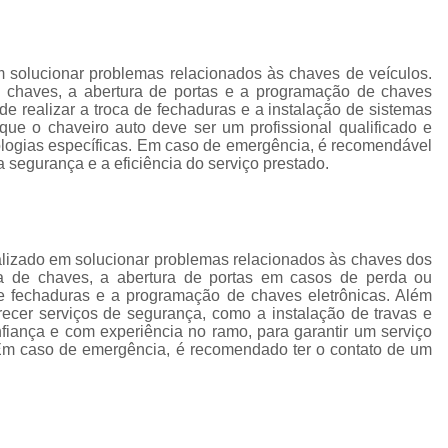
Chaveiro Automotivos
Chav
Chaveiro para Automóveis
Cha
m solucionar problemas relacionados às chaves de veículos.
Empresa de Chaveiro Automotivo
e chaves, a abertura de portas e a programação de chaves
de realizar a troca de fechaduras e a instalação de sistemas
Chaveiro para Carro
que o chaveiro auto deve ser um profissional qualificado e
Chaveiro para Carro Especial
ologias específicas. Em caso de emergência, é recomendável
a segurança e a eficiência do serviço prestado.
Chaveiro para Carro Nacional
Serviço de Chaveiro para Carr
Serviço de Chaveiro para Carro Import
alizado em solucionar problemas relacionados às chaves dos
ia de chaves, a abertura de portas em casos de perda ou
Chaveiro de Residência
e fechaduras e a programação de chaves eletrônicas. Além
ecer serviços de segurança, como a instalação de travas e
Chaveiro para Fechadura Res
fiança e com experiência no ramo, para garantir um serviço
Chaveiro para Residê
. Em caso de emergência, é recomendado ter o contato de um
Chaveiro Residencial em São
Conserto Chaveiro Residencia