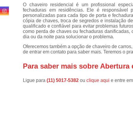
Troca de
O chaveiro residencial é um profissional especi
miolo de
fechaduras em residências. Ele é responsável p
fechadura
personalizadas para cada tipo de porta e fechadura
cópia de chaves, troca de segredos e instalação de
Troca de
qualificado e confiável para evitar problemas futur
segredos
como perda de chaves ou fechaduras danificadas, o
dia ou da noite para solucionar o problema.
Venda de
chaves
Oferecemos também a opção de chaveiro de carros, c
de entrar em contato para saber mais. Teremos o p
Para saber mais sobre Abertura
Ligue para
(11) 5017-5382
ou
clique aqui
e entre em