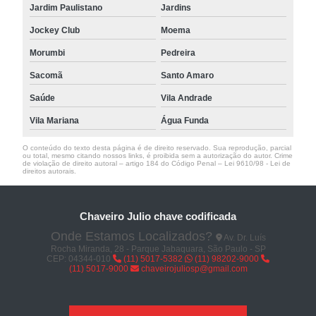
Jardim Paulistano
Jardins
Jockey Club
Moema
Morumbi
Pedreira
Sacomã
Santo Amaro
Saúde
Vila Andrade
Vila Mariana
Água Funda
O conteúdo do texto desta página é de direito reservado. Sua reprodução, parcial
ou total, mesmo citando nossos links, é proibida sem a autorização do autor. Crime
de violação de direito autoral – artigo 184 do Código Penal –
Lei 9610/98 - Lei de
direitos autorais
.
Chaveiro Julio chave codificada
Onde Estamos Localizados?
Av. Dr. Luís
Rocha Miranda, 28 - Parque Jabaquara, São Paulo - SP
CEP: 04344-010
(11) 5017-5382
(11) 98202-9000
(11) 5017-9000
chaveirojuliosp@gmail.com