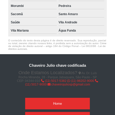
Morumbi
Pedreira
Sacomã
Santo Amaro
Saúde
Vila Andrade
Vila Mariana
Água Funda
O conteúdo do texto desta página é de direito reservado. Sua reprodução, parcial
ou total, mesmo citando nossos links, é proibida sem a autorização do autor. Crime
de violação de direito autoral – artigo 184 do Código Penal –
Lei 9610/98 - Lei de
direitos autorais
.
Chaveiro Julio chave codificada
Onde Estamos Localizados?
Av. Dr. Luís
Rocha Miranda, 28 - Parque Jabaquara, São Paulo - SP
CEP: 04344-010
(11) 5017-5382
(11) 98202-9000
(11) 5017-9000
chaveirojuliosp@gmail.com
Home