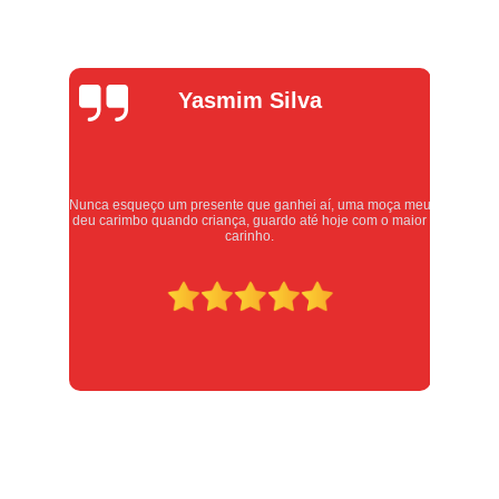
Alexandre
Oliveira
meu
Atendimento excelente, serviços executados com carinho e
or
respeito. Recomendo sem dúvidas, merece 10 estrelas