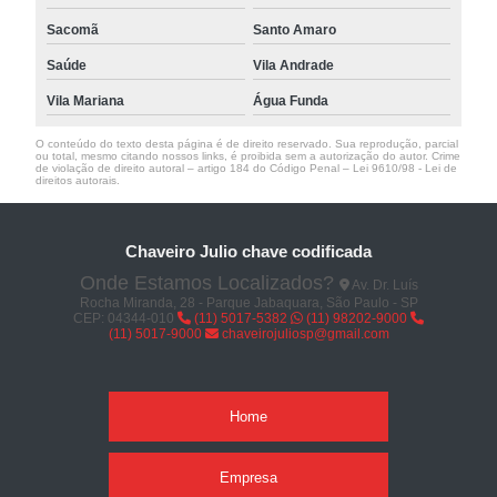
Sacomã
Santo Amaro
Saúde
Vila Andrade
Vila Mariana
Água Funda
O conteúdo do texto desta página é de direito reservado. Sua reprodução, parcial
ou total, mesmo citando nossos links, é proibida sem a autorização do autor. Crime
de violação de direito autoral – artigo 184 do Código Penal –
Lei 9610/98 - Lei de
direitos autorais
.
Chaveiro Julio chave codificada
Onde Estamos Localizados?
Av. Dr. Luís
Rocha Miranda, 28 - Parque Jabaquara, São Paulo - SP
CEP: 04344-010
(11) 5017-5382
(11) 98202-9000
(11) 5017-9000
chaveirojuliosp@gmail.com
Home
Empresa