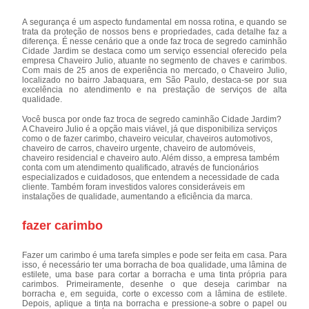
A segurança é um aspecto fundamental em nossa rotina, e quando se
trata da proteção de nossos bens e propriedades, cada detalhe faz a
diferença. É nesse cenário que a onde faz troca de segredo caminhão
Cidade Jardim se destaca como um serviço essencial oferecido pela
empresa Chaveiro Julio, atuante no segmento de chaves e carimbos.
Com mais de 25 anos de experiência no mercado, o Chaveiro Julio,
localizado no bairro Jabaquara, em São Paulo, destaca-se por sua
excelência no atendimento e na prestação de serviços de alta
qualidade.
Você busca por onde faz troca de segredo caminhão Cidade Jardim?
A Chaveiro Julio é a opção mais viável, já que disponibiliza serviços
como o de fazer carimbo, chaveiro veicular, chaveiros automotivos,
chaveiro de carros, chaveiro urgente, chaveiro de automóveis,
chaveiro residencial e chaveiro auto. Além disso, a empresa também
conta com um atendimento qualificado, através de funcionários
especializados e cuidadosos, que entendem a necessidade de cada
cliente. Também foram investidos valores consideráveis em
instalações de qualidade, aumentando a eficiência da marca.
fazer carimbo
Fazer um carimbo é uma tarefa simples e pode ser feita em casa. Para
isso, é necessário ter uma borracha de boa qualidade, uma lâmina de
estilete, uma base para cortar a borracha e uma tinta própria para
carimbos. Primeiramente, desenhe o que deseja carimbar na
borracha e, em seguida, corte o excesso com a lâmina de estilete.
Depois, aplique a tinta na borracha e pressione-a sobre o papel ou