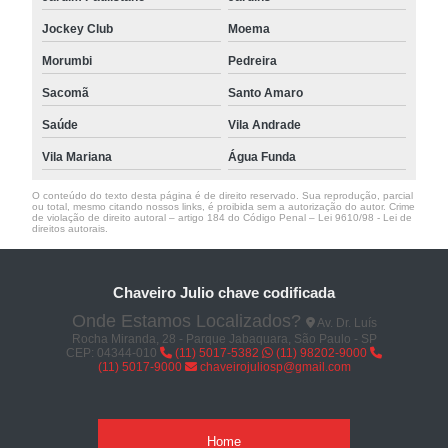
Jockey Club
Moema
Morumbi
Pedreira
Sacomã
Santo Amaro
Saúde
Vila Andrade
Vila Mariana
Água Funda
O conteúdo do texto desta página é de direito reservado. Sua reprodução, parcial
ou total, mesmo citando nossos links, é proibida sem a autorização do autor. Crime
de violação de direito autoral – artigo 184 do Código Penal –
Lei 9610/98 - Lei de
direitos autorais
.
Chaveiro Julio chave codificada
Onde Estamos Localizados?
Av. Dr. Luís
Rocha Miranda, 28 - Parque Jabaquara, São Paulo - SP
CEP: 04344-010
(11) 5017-5382
(11) 98202-9000
(11) 5017-9000
chaveirojuliosp@gmail.com
Home