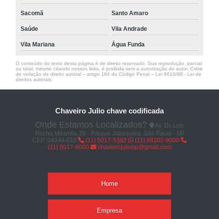
Sacomã
Santo Amaro
Saúde
Vila Andrade
Vila Mariana
Água Funda
O conteúdo do texto desta página é de direito reservado. Sua reprodução, parcial
ou total, mesmo citando nossos links, é proibida sem a autorização do autor. Crime
de violação de direito autoral – artigo 184 do Código Penal –
Lei 9610/98 - Lei de
direitos autorais
.
Chaveiro Julio chave codificada
Onde Estamos Localizados?
Av. Dr. Luís
Rocha Miranda, 28 - Parque Jabaquara, São Paulo - SP
CEP: 04344-010
(11) 5017-5382
(11) 98202-9000
(11) 5017-9000
chaveirojuliosp@gmail.com
Home
Empresa