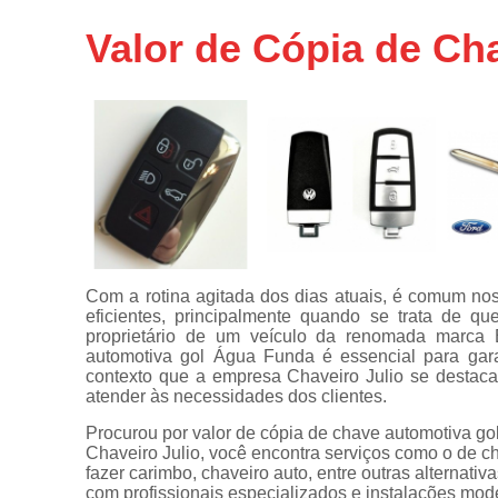
Chaveiros
Valor de Cópia de C
urgentes
Chaves
automotivas
Chaves
canivete
Chaves
codificadas
Chaves
tetra
Com a rotina agitada dos dias atuais, é comum no
Confecções
eficientes, principalmente quando se trata de q
de
proprietário de um veículo da renomada marca
carimbos
automotiva gol Água Funda é essencial para gara
contexto que a empresa Chaveiro Julio se destaca
Conserto
atender às necessidades dos clientes.
de
maçanetas
Procurou por valor de cópia de chave automotiva g
automotivas
Chaveiro Julio, você encontra serviços como o de ch
fazer carimbo, chaveiro auto, entre outras alternati
Consertos
com profissionais especializados e instalações mo