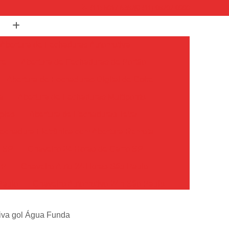
(11) 5017-5382
(11) 98202-9000
Abertura de Fechaduras Automotiva
re
Abertura de Fechaduras de Portão
Abertura de Fechaduras Digital de Cofre
a
Abertura de Fechaduras Multiponto
ples
Abertura de Fechaduras Tetra
echadura Eletrônica com Abertura Remota
o SP
Chaveiro 24 Horas de Carro SP
SP
Chaveiro Auto 24 Horas São Paulo
Paulo
Chaveiro Automotivo 24h São Paulo
o Paulo
Chaveiro Carro 24 Horas São Paulo
tiva gol Água Funda
Chaveiro de Carros 24 Horas SP