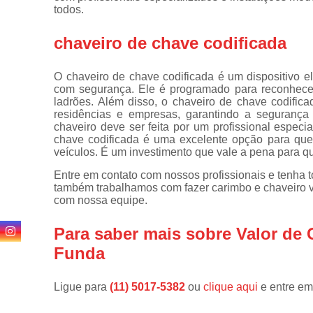
de
todos.
fechadura
chaveiro de chave codificada
Consertos
de
fechaduras
O chaveiro de chave codificada é um dispositivo e
com segurança. Ele é programado para reconhecer 
Cópia de
ladrões. Além disso, o chaveiro de chave codific
chaves
residências e empresas, garantindo a segurança 
chaveiro deve ser feita por um profissional especi
Cópia de
chave codificada é uma excelente opção para quem
chaves
veículos. É um investimento que vale a pena para q
automotivas
Entre em contato com nossos profissionais e tenha t
Fechadura
também trabalhamos com fazer carimbo e chaveiro ve
de portas
com nossa equipe.
Fechaduras
digitais
Para saber mais sobre Valor de
Funda
Miolo de
fechaduras
Segredo de
Ligue para
(11) 5017-5382
ou
clique aqui
e entre em
fechaduras