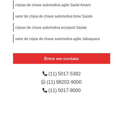
eiro Autos
Chaveiro de Automóveis
cópias de chave automotiva agile Santo Amaro
veiro para Autos
Chaveiros Automotivo
valor de cópia de chave automotiva bmw Saúde
Chaveiro Chave de Carro
Chaveiro de Carro
cópias de chave automotiva ecosport Saúde
Chaveiro para Carro 24 Horas
valor de cópia de chave automotiva agile Jabaquara
izado
Chaveiro para Carro Importado
Chaveiro para Extração de Chave de Carro
Entre em contato
o
Serviço de Chaveiro para Carro 24h
ado
Serviço de Chaveiro para Carro Nacional
(11) 5017-5382
(11) 98202-9000
Chaveiro de Residências 24 Horas
(11) 5017-9000
idencial
Chaveiro para Residência
ncias
Chaveiro Residencial
 Paulo
Chaveiro Residencial em Sp
l
Conserto de Fechadura Residencial