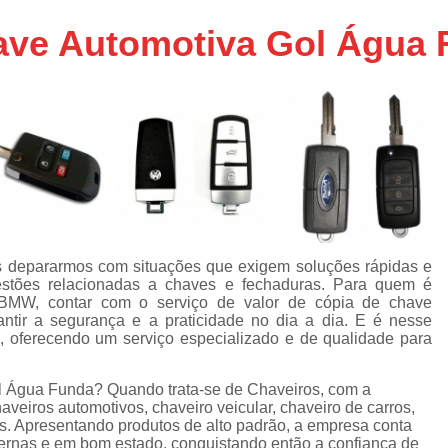
Chaveiro de Moto 24 Horas SP
have Automotiva Gol Água
Chaveiro de Carros
Chaveiro de Car
Chaveiro de Veículos 24h
Cha
Chaveiro Veicular 24h
Chaveiro Vei
Chaveiros de Veículos
Serviço Chavei
Chaveiro 24 Hora
Chaveiro 24 Horas Mais Próximo São
Chaveiro 24 Horas Próximo
s depararmos com situações que exigem soluções rápidas e
uestões relacionadas a chaves e fechaduras. Para quem é
Chaveiro 24h Perto de Mim SP
Chav
 BMW, contar com o serviço de valor de cópia de chave
Chaveiro 24hrs São Paulo
ntir a segurança e a praticidade no dia a dia. E é nesse
, oferecendo um serviço especializado e de qualidade para
Chaveiro Mais Próximo 24 Horas SP
Chaveiro Auto
Chaveiro Automotiv
ol Água Funda? Quando trata-se de Chaveiros, com a
aveiros automotivos, chaveiro veicular, chaveiro de carros,
Chaveiro Automotivo no Cent
vas. Apresentando produtos de alto padrão, a empresa conta
dernas e em bom estado, conquistando então a confiança de