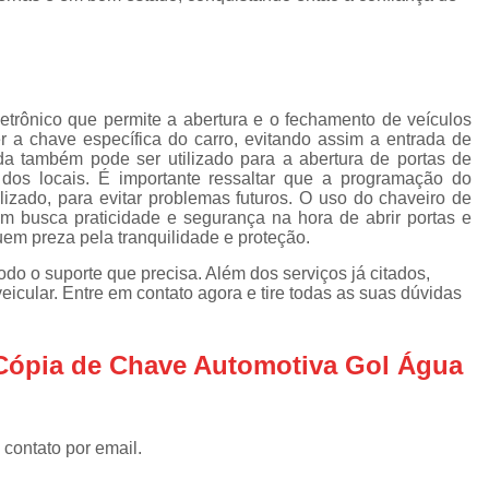
Chaveiro Automotivos
Chav
Chaveiro para Automóveis
Cha
Empresa de Chaveiro Automotivo
letrônico que permite a abertura e o fechamento de veículos
Chaveiro para Carro
a chave específica do carro, evitando assim a entrada de
Chaveiro para Carro Especial
ada também pode ser utilizado para a abertura de portas de
dos locais. É importante ressaltar que a programação do
Chaveiro para Carro Nacional
alizado, para evitar problemas futuros. O uso do chaveiro de
 busca praticidade e segurança na hora de abrir portas e
Serviço de Chaveiro para Carr
uem preza pela tranquilidade e proteção.
Serviço de Chaveiro para Carro Import
odo o suporte que precisa. Além dos serviços já citados,
icular. Entre em contato agora e tire todas as suas dúvidas
Chaveiro de Residência
Chaveiro para Fechadura Res
 Cópia de Chave Automotiva Gol Água
Chaveiro para Residê
Chaveiro Residencial em São
 contato por email.
Conserto Chaveiro Residencia