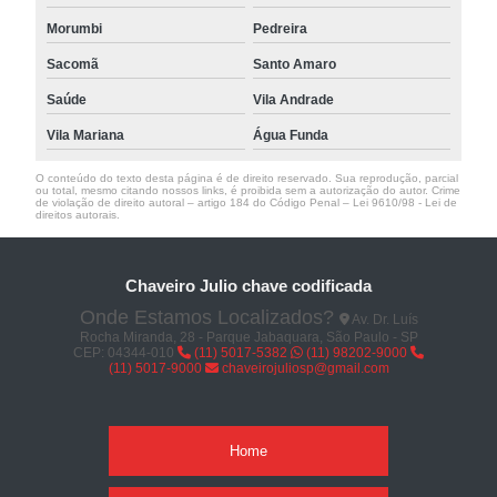
Morumbi
Pedreira
Sacomã
Santo Amaro
Saúde
Vila Andrade
Vila Mariana
Água Funda
O conteúdo do texto desta página é de direito reservado. Sua reprodução, parcial
ou total, mesmo citando nossos links, é proibida sem a autorização do autor. Crime
de violação de direito autoral – artigo 184 do Código Penal –
Lei 9610/98 - Lei de
direitos autorais
.
Chaveiro Julio chave codificada
Onde Estamos Localizados?
Av. Dr. Luís
Rocha Miranda, 28 - Parque Jabaquara, São Paulo - SP
CEP: 04344-010
(11) 5017-5382
(11) 98202-9000
(11) 5017-9000
chaveirojuliosp@gmail.com
Home