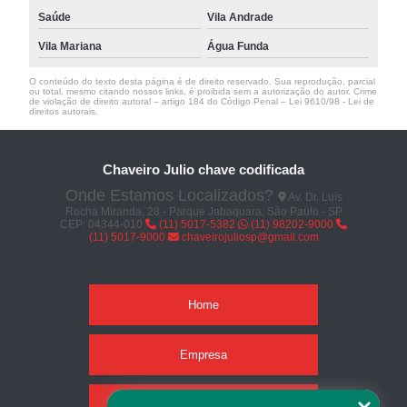
Saúde
Vila Andrade
Vila Mariana
Água Funda
O conteúdo do texto desta página é de direito reservado. Sua reprodução, parcial
ou total, mesmo citando nossos links, é proibida sem a autorização do autor. Crime
de violação de direito autoral – artigo 184 do Código Penal –
Lei 9610/98 - Lei de
direitos autorais
.
Chaveiro Julio chave codificada
Onde Estamos Localizados?
Av. Dr. Luís
Rocha Miranda, 28 - Parque Jabaquara, São Paulo - SP
CEP: 04344-010
(11) 5017-5382
(11) 98202-9000
(11) 5017-9000
chaveirojuliosp@gmail.com
Home
Empresa
Missão