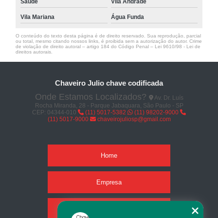
Saúde
Vila Andrade
Vila Mariana
Água Funda
O conteúdo do texto desta página é de direito reservado. Sua reprodução, parcial
ou total, mesmo citando nossos links, é proibida sem a autorização do autor. Crime
de violação de direito autoral – artigo 184 do Código Penal –
Lei 9610/98 - Lei de
direitos autorais
.
Chaveiro Julio chave codificada
Onde Estamos Localizados?
Av. Dr. Luís
Rocha Miranda, 28 - Parque Jabaquara, São Paulo - SP
CEP: 04344-010
(11) 5017-5382
(11) 98202-9000
(11) 5017-9000
chaveirojuliosp@gmail.com
Home
Empresa
Missão