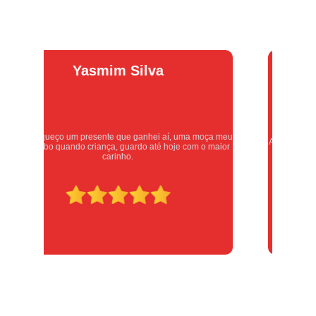
Alexandre
Oliveira
eu
Atendimento excelente, serviços executados com carinho e
or
respeito. Recomendo sem dúvidas, merece 10 estrelas