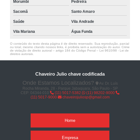
Morumbi
Pedreira
Sacomã
Santo Amaro
Saúde
Vila Andrade
Vila Mariana
Água Funda
O conteúdo do texto desta página é de direito reservado. Sua reprodução, parcial
ou total, mesmo citando nossos links, é proibida sem a autorização do autor. Crime
de violação de direito autoral – artigo 184 do Código Penal –
Lei 9610/98 - Lei de
direitos autorais
.
Chaveiro Julio chave codificada
Onde Estamos Localizados?
Av. Dr. Luís
Rocha Miranda, 28 - Parque Jabaquara, São Paulo - SP
CEP: 04344-010
(11) 5017-5382
(11) 98202-9000
(11) 5017-9000
chaveirojuliosp@gmail.com
Home
Empresa