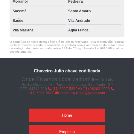
Morumbi
Pedreira
Sacomã
Santo Amaro
Saúde
Vila Andrade
Vila Mariana
Água Funda
O conteúdo do texto desta página é de direito reservado. Sua reprodução, parcial
ou total, mesmo citando nossos links, é proibida sem a autorização do autor. Crime
de violação de direito autoral – artigo 184 do Código Penal –
Lei 9610/98 - Lei de
direitos autorais
.
Chaveiro Julio chave codificada
Onde Estamos Localizados?
Av. Dr. Luís
Rocha Miranda, 28 - Parque Jabaquara, São Paulo - SP
CEP: 04344-010
(11) 5017-5382
(11) 98202-9000
(11) 5017-9000
chaveirojuliosp@gmail.com
Home
Empresa