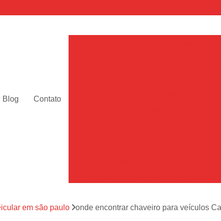
Abertura de Fechadura
Abertura de Fechaduras de Cof
Abertura de Fechaduras Digital
Abertura de Fechaduras Elétric
Blog
Contato
Abertura de Fechaduras Sim
Fechadura Abertura Remota
F
Chaveiro 24 Horas Automotiv
Chaveiro 24 Horas para Carro 
Chaveiro Automotivo 24 Horas São 
Chaveiro Automotivo Perto de Mim Sã
eicular em são paulo
onde encontrar chaveiro para veículos 
Chaveiro de Carro 24h SP