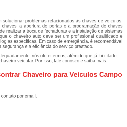
Chaveiro Automotivos
Chav
Chaveiro para Automóveis
Cha
m solucionar problemas relacionados às chaves de veículos.
Empresa de Chaveiro Automotivo
e chaves, a abertura de portas e a programação de chaves
de realizar a troca de fechaduras e a instalação de sistemas
Chaveiro para Carro
que o chaveiro auto deve ser um profissional qualificado e
Chaveiro para Carro Especial
ologias específicas. Em caso de emergência, é recomendável
a segurança e a eficiência do serviço prestado.
Chaveiro para Carro Nacional
adequadamente, nós oferecermos, além do que já foi citado,
Serviço de Chaveiro para Carr
haveiro veicular. Por isso, fale conosco e saiba mais.
Serviço de Chaveiro para Carro Import
ontrar Chaveiro para Veículos Campo
Chaveiro de Residência
Chaveiro para Fechadura Res
 contato por email.
Chaveiro para Residê
Chaveiro Residencial em São
Conserto Chaveiro Residencia