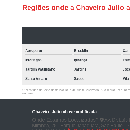
Regiões onde a Chaveiro Julio 
Aeroporto
Brooklin
Cam
Interlagos
Ipiranga
Itai
Jardim Paulistano
Jardins
Joc
Santo Amaro
Saúde
Vila
O conteúdo do texto desta página é de direito reservado. Sua reprodução, parcia
autorais
.
Chaveiro Julio chave codificada
Onde Estamos Localizados?
Av. Dr. Luís
Miranda, 28 - Parque Jabaquara, São Paulo - 