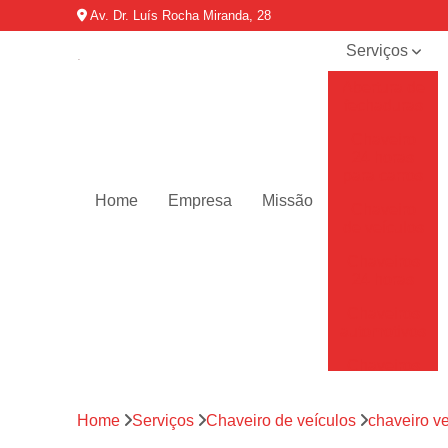
Av. Dr. Luís Rocha Miranda, 28
Serviços
Abertura de
fechaduras
Chaveiro
24 horas
para carros
Home
Empresa
Missão
Chaveiro
de veículos
Chaveiros
24 horas
Chaveiros
automotivos
Chaveiros
de carro
Chaveiros
Home
Serviços
Chaveiro de veículos
chaveiro v
residenciais