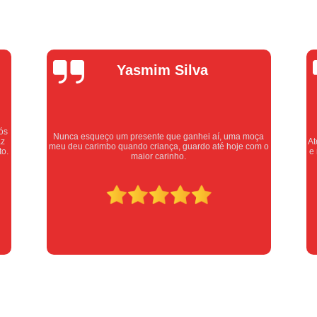
Empresa de Chaveiro Residenc
Chaveiro Automotivo Urgen
Chaveiro Pronto Atendimento
Chav
Alexandre
Chaveiro Urgente 24 Horas
Oliveira
Chaveiro Urgente em
Chaveiro Urgente para Emerg
uma moça
Atendimento excelente, serviços executados com carinho
Serviços de Chaveiro Urgente
Cha
hoje com o
e respeito. Recomendo sem dúvidas, merece 10 estrelas
Chave Automotiva Codificada
Chave 
Chave Geral Automo
Chaveiro Especial
Chaveiro Especializado em Chave pa
Serviço de Chaveiro para Chave Automo
Canivete Chave
Canivete de Chave
Chave Canivete para Carro
Chave C