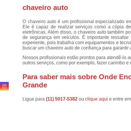
de
chaveiro auto
fechadura
Consertos
O chaveiro auto é um profissional especializado e
de
Ele é capaz de realizar serviços como a cópia d
fechaduras
eletrônicas. Além disso, o chaveiro auto também po
de segurança em veículos. É importante ressaltar 
Cópia de
experiente, pois trabalha com equipamentos e tecn
chaves
buscar um chaveiro auto de confiança para garantir 
Cópia de
Nossos profissionais estão prontos para atendê-lo 
chaves
outros serviços, como por exemplo, fazer carimbo e c
automotivas
Fechadura
Para saber mais sobre Onde Enc
de portas
Grande
Fechaduras
digitais
Ligue para
(11) 5017-5382
ou
clique aqui
e entre em
Miolo de
fechaduras
Segredo de
fechaduras