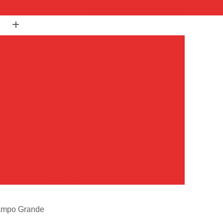
(11) 5017-5382
(11) 98202-9000
Abertura de Fechaduras Automotiva
re
Abertura de Fechaduras de Portão
Abertura de Fechaduras Digital de Cofre
a
Abertura de Fechaduras Multiponto
ples
Abertura de Fechaduras Tetra
echadura Eletrônica com Abertura Remota
o SP
Chaveiro 24 Horas de Carro SP
SP
Chaveiro Auto 24 Horas São Paulo
Paulo
Chaveiro Automotivo 24h São Paulo
o Paulo
Chaveiro Carro 24 Horas São Paulo
Campo Grande
Chaveiro de Carros 24 Horas SP