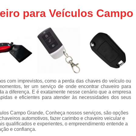
Chaveiro de Moto 24 Horas SP
eiro para Veículos Campo
Chaveiro de Carros
Chaveiro de Car
Chaveiro de Veículos 24h
Cha
Chaveiro Veicular 24h
Chaveiro Vei
Chaveiros de Veículos
Serviço Chavei
Chaveiro 24 Hora
Chaveiro 24 Horas Mais Próximo São
Chaveiro 24 Horas Próximo
mos com imprevistos, como a perda das chaves do veículo ou
omentos, ter um serviço de onde encontrar chaveiro para
Chaveiro 24h Perto de Mim SP
Chav
da a diferença. E é exatamente nesse cenário que a empresa
Chaveiro 24hrs São Paulo
ápidas e eficientes para atender às necessidades dos seus
Chaveiro Mais Próximo 24 Horas SP
culos Campo Grande, Conheça nossos serviços, são opções
Chaveiro Auto
Chaveiro Automotiv
haveiros automotivos, fazer carimbo e chaveiro veicular e
is qualificados e experientes, o empreendimento entende a
Chaveiro Automotivo no Cent
ação e confiança.