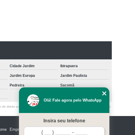
 Carros Canivete
Chave Tipo Canivete
r Chave Canivete
Chave Codificada
a
Chave Codificada de Automóveis
lo
Chaveiro de Chave Codificada
das
Chaveiro para Chave Codificada
nte
Chaveiro Urgente para Chave Codificada
Cidade Jardim
Ibirapuera
 Paulo
Chaves Codificadas em Sp
Jardim Europa
Jardim Paulista
cada
Chave Micha Tetra
Chave Quadrupla
Pedreira
Sacomã
la
Chave Tetra para Porta de Alumínio
Olá! Fale agora pelo WhatsApp
e Tetra Porta
Fechadura Chave Estrela
o de direito autoral – artigo 184 do Código Penal –
Lei 9610/98 - Lei de direitos
la
Fechadura de Porta Chave Tetra
Insira seu telefone
ave Tetra
Carimbo Confeccionado
ome
Empresa
Missão
Serviços
Contato
Mapa do site
onalizado
Confecção de Carimbos