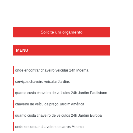
Chaveiro para Carros 24 Horas São Paulo
ros Importados
Chaveiro de Veículos 24 Horas
veiro para Veículos
Chaveiro Veicular
Solicite um orçamento
cular em São Paulo
Chaveiro Veicular em Sp
ro Veicular
Serviço de Chaveiro para Veículos
MENU
s Mais Próximo de Mim SP
 Paulo
Chaveiro 24 Horas Perto de Mim SP
onde encontrar chaveiro veicular 24h Moema
 SP
Chaveiro 24 Horas São Paulo
serviços chaveiro veicular Jardins
eiro 24h São Paulo
Chaveiro 24hr São Paulo
quanto custa chaveiro de veículos 24h Jardim Paulistano
Chaveiro 24hs Perto de Mim SP
chaveiro de veículos preço Jardim América
Chaveiro Perto de Mim 24 Horas São Paulo
o em São Paulo
Chaveiro Automotivo em Sp
quanto custa chaveiro de veículos 24h Jardim Europa
ro de Sp
Chaveiro Automotivo Preço
onde encontrar chaveiro de carros Moema