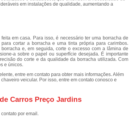
Chaveiro Automotivos
Chav
sideráveis em instalações de qualidade, aumentando a
Chaveiro para Automóveis
Cha
Empresa de Chaveiro Automotivo
Chaveiro para Carro
feita em casa. Para isso, é necessário ter uma borracha de
Chaveiro para Carro Especial
para cortar a borracha e uma tinta própria para carimbos.
 borracha e, em seguida, corte o excesso com a lâmina de
Chaveiro para Carro Nacional
essione-a sobre o papel ou superfície desejada. É importante
ecisão do corte e da qualidade da borracha utilizada. Com
Serviço de Chaveiro para Carr
s e únicos.
Serviço de Chaveiro para Carro Import
lente, entre em contato para obter mais informações. Além
 chaveiro veicular. Por isso, entre em contato conosco e
Chaveiro de Residência
Chaveiro para Fechadura Res
 de Carros Preço Jardins
Chaveiro para Residê
Chaveiro Residencial em São
 contato por email.
Conserto Chaveiro Residencia