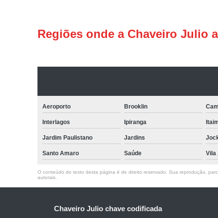
Regiões onde a Chaveiro Julio 
Aeroporto
Brooklin
Cam
Interlagos
Ipiranga
Itai
Jardim Paulistano
Jardins
Joc
Santo Amaro
Saúde
Vila
O conteúdo do texto desta página é de direito reservado. Sua reprodução, parcia
autorais
.
Chaveiro Julio chave codificada