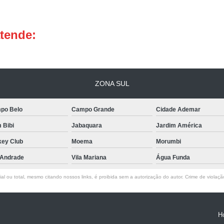
Chave de Canivete
Chave de
Chip Chave Canivete
Faze
atende:
Chave Codificada Automotiv
Chave Codificada de Veícu
Chaveiro de Chaves Codifica
ZONA SUL
Chaveiro para Chave Codificada Urge
po Belo
Campo Grande
Cidade Ademar
Chaves Codificadas em São
m Bibi
Jabaquara
Jardim América
Serviço de Chaveiro para Chave Codifi
key Club
Moema
Morumbi
Chave Tetra
Chave Tetra Dup
 Andrade
Vila Mariana
Água Funda
Chave Tetra para Portão
Chav
l ou total, mesmo citando nossos links, é proibida sem a autorização do autor. Crime de violaçã
Fechadura com Chave Estre
Fechadura de Porta com Ch
H
Carimbo Confeccionado Pers