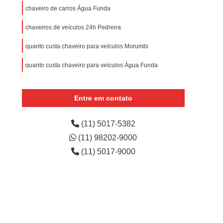
eiro Autos
Chaveiro de Automóveis
chaveiro de carros Água Funda
veiro para Autos
Chaveiros Automotivo
chaveiros de veículos 24h Pedreira
Chaveiro Chave de Carro
Chaveiro de Carro
quanto custa chaveiro para veículos Morumbi
Chaveiro para Carro 24 Horas
quanto custa chaveiro para veículos Água Funda
izado
Chaveiro para Carro Importado
Chaveiro para Extração de Chave de Carro
Entre em contato
o
Serviço de Chaveiro para Carro 24h
ado
Serviço de Chaveiro para Carro Nacional
(11) 5017-5382
(11) 98202-9000
Chaveiro de Residências 24 Horas
(11) 5017-9000
idencial
Chaveiro para Residência
ncias
Chaveiro Residencial
 Paulo
Chaveiro Residencial em Sp
l
Conserto de Fechadura Residencial