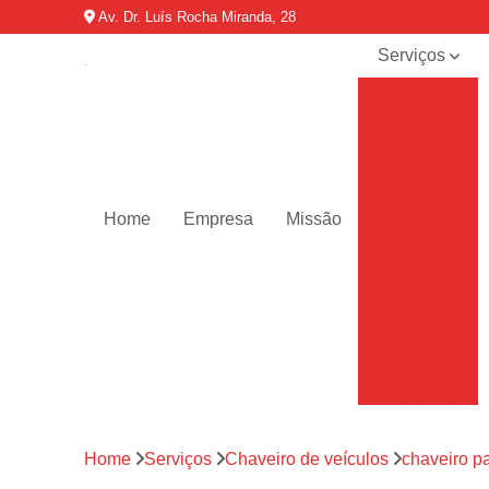
Av. Dr. Luís Rocha Miranda, 28
Serviços
Abertura de
fechaduras
Chaveiro
24 horas
para carros
Home
Empresa
Missão
Chaveiro
de veículos
Chaveiros
24 horas
Chaveiros
automotivos
Chaveiros
de carro
Chaveiros
Home
Serviços
Chaveiro de veículos
chaveiro p
residenciais