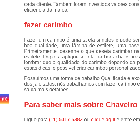
de
cada cliente. Também foram investidos valores con
fechadura
eficiência da marca.
Consertos
fazer carimbo
de
fechaduras
Fazer um carimbo é uma tarefa simples e pode ser 
Cópia de
boa qualidade, uma lâmina de estilete, uma base 
chaves
Primeiramente, desenhe o que deseja carimbar na
estilete. Depois, aplique a tinta na borracha e pr
Cópia de
lembrar que a qualidade do carimbo depende da pr
chaves
essas dicas, é possível criar carimbos personalizado
automotivas
Possuímos uma forma de trabalho Qualificada e exce
Fechadura
dos já citados, nós trabalhamos com fazer carimbo e
de portas
saiba mais detalhes.
Fechaduras
digitais
Para saber mais sobre Chaveiro
Miolo de
fechaduras
Ligue para
(11) 5017-5382
ou
clique aqui
e entre em
Segredo de
fechaduras