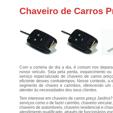
Chaveiros
Chaveiro de Carros P
urgentes
Chaves
automotivas
Chaves
canivete
Chaves
codificadas
Chaves
tetra
Com a correria do dia a dia, é comum nos depar
Confecções
nosso veículo. Seja pela perda, esquecimento o
de
serviço especializado de chaveiro de carros preç
carimbos
eficiente desses contratempos. Nesse contexto, a
segmento de chaves e carimbos, oferecendo um a
Conserto
atender às necessidades dos seus clientes.
de
maçanetas
Tem interesse em chaveiro de carros preço Jardins? 
automotivas
serviços como o de fazer carimbo, chaveiro veicular,
chaveiro de automóveis, chaveiro residencial e ch
Consertos
atendimento qualificado, através de funcionários e