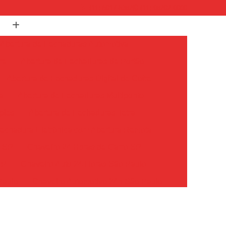
(11) 5017-5382
(11) 98202-9000
Abertura de Fechaduras Automotiva
re
Abertura de Fechaduras de Portão
Abertura de Fechaduras Digital de Cofre
a
Abertura de Fechaduras Multiponto
ples
Abertura de Fechaduras Tetra
echadura Eletrônica com Abertura Remota
o SP
Chaveiro 24 Horas de Carro SP
SP
Chaveiro Auto 24 Horas São Paulo
Paulo
Chaveiro Automotivo 24h São Paulo
o Paulo
Chaveiro Carro 24 Horas São Paulo
Chaveiro de Carros 24 Horas SP