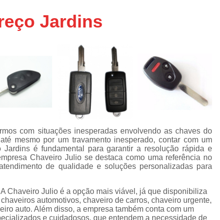
Chaveiro de Moto 24 Horas SP
reço Jardins
Chaveiro de Carros
Chaveiro de Car
Chaveiro de Veículos 24h
Cha
Chaveiro Veicular 24h
Chaveiro Vei
Chaveiros de Veículos
Serviço Chavei
Chaveiro 24 Hora
Chaveiro 24 Horas Mais Próximo São
Chaveiro 24 Horas Próximo
armos com situações inesperadas envolvendo as chaves do
u até mesmo por um travamento inesperado, contar com um
Chaveiro 24h Perto de Mim SP
Chav
o Jardins é fundamental para garantir a resolução rápida e
Chaveiro 24hrs São Paulo
 empresa Chaveiro Julio se destaca como uma referência no
tendimento de qualidade e soluções personalizadas para
Chaveiro Mais Próximo 24 Horas SP
Chaveiro Auto
Chaveiro Automotiv
A Chaveiro Julio é a opção mais viável, já que disponibiliza
 chaveiros automotivos, chaveiro de carros, chaveiro urgente,
Chaveiro Automotivo no Cent
aveiro auto. Além disso, a empresa também conta com um
specializados e cuidadosos, que entendem a necessidade de