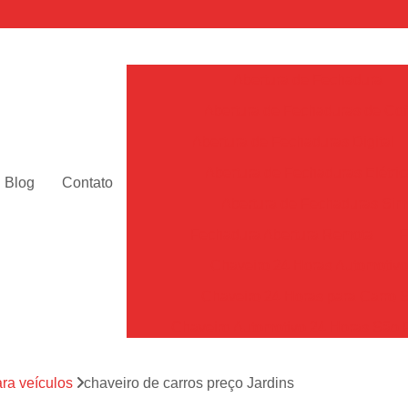
Abertura de Fechadura
Abertura de Fechaduras de Cof
Abertura de Fechaduras Digital
Abertura de Fechaduras Elétric
Blog
Contato
Abertura de Fechaduras Sim
Fechadura Abertura Remota
F
Chaveiro 24 Horas Automotiv
Chaveiro 24 Horas para Carro 
Chaveiro Automotivo 24 Horas São 
Chaveiro Automotivo Perto de Mim Sã
ara veículos
chaveiro de carros preço Jardins
Chaveiro de Carro 24h SP