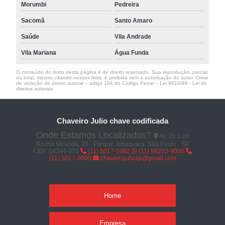
Morumbi
Pedreira
Sacomã
Santo Amaro
Saúde
Vila Andrade
Vila Mariana
Água Funda
O conteúdo do texto desta página é de direito reservado. Sua reprodução, parcial
ou total, mesmo citando nossos links, é proibida sem a autorização do autor. Crime
de violação de direito autoral – artigo 184 do Código Penal –
Lei 9610/98 - Lei de
direitos autorais
.
Chaveiro Julio chave codificada
Onde Estamos Localizados?
Av. Dr. Luís
Rocha Miranda, 28 - Parque Jabaquara, São Paulo - SP
CEP: 04344-010
(11) 5017-5382
(11) 98202-9000
(11) 5017-9000
chaveirojuliosp@gmail.com
Home
Empresa