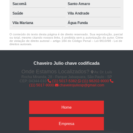
Sacomã
Santo Amaro
Saúde
Vila Andrade
Vila Mariana
Água Funda
O conteúdo do texto desta página é de direito reservado. Sua reprodução, parcial
ou total, mesmo citando nossos links, é proibida sem a autorização do autor. Crime
de violação de direito autoral – artigo 184 do Código Penal –
Lei 9610/98 - Lei de
direitos autorais
.
Chaveiro Julio chave codificada
Onde Estamos Localizados?
Av. Dr. Luís
Rocha Miranda, 28 - Parque Jabaquara, São Paulo - SP
CEP: 04344-010
(11) 5017-5382
(11) 98202-9000
(11) 5017-9000
chaveirojuliosp@gmail.com
Home
Empresa