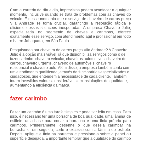
Com a correria do dia a dia, imprevistos podem acontecer a qualquer
momento, inclusive quando se trata de problemas com as chaves do
veículo. É nesse momento que o serviço de chaveiro de carros preço
Vila Andrade se torna crucial, garantindo a resolução rápida e
eficiente dessas situações inesperadas. A empresa Chaveiro Julio,
especializada no segmento de chaves e carimbos, oferece
exatamente esse serviço, com atendimento ágil e profissional em todo
o bairro Jabaquara, em São Paulo.
Pesquisando por chaveiro de carros preço Vila Andrade? A Chaveiro
Julio é a opção mais viável, já que disponibiliza serviços como o de
fazer carimbo, chaveiro veicular, chaveiros automotivos, chaveiro de
carros, chaveiro urgente, chaveiro de automóveis, chaveiro
residencial e chaveiro auto. Além disso, a empresa também conta com
um atendimento qualificado, através de funcionários especializados e
cuidadosos, que entendem a necessidade de cada cliente. Também
foram investidos valores consideráveis em instalações de qualidade,
aumentando a eficiência da marca.
fazer carimbo
Fazer um carimbo é uma tarefa simples e pode ser feita em casa. Para
isso, é necessário ter uma borracha de boa qualidade, uma lâmina de
estilete, uma base para cortar a borracha e uma tinta própria para
carimbos. Primeiramente, desenhe o que deseja carimbar na
borracha e, em seguida, corte o excesso com a lâmina de estilete.
Depois, aplique a tinta na borracha e pressione-a sobre o papel ou
superfície desejada. É importante lembrar que a qualidade do carimbo