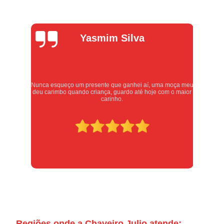
Alexandre
Oliveira
meu
Atendimento excelente, serviços executados com carinho e
ior
respeito. Recomendo sem dúvidas, merece 10 estrelas
Regiões onde a Chaveiro Julio atende: