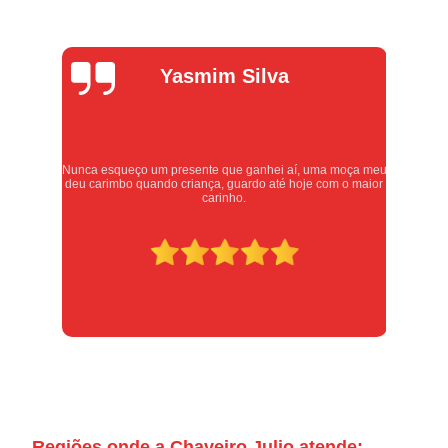
Alexandre
Oliveira
meu
Atendimento excelente, serviços executados com carinho e
or
respeito. Recomendo sem dúvidas, merece 10 estrelas
Regiões onde a Chaveiro Julio atende: