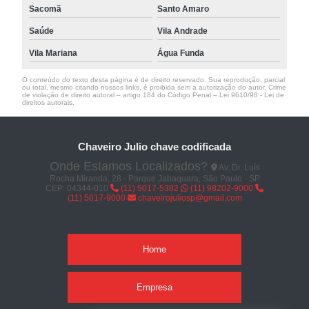
Sacomã
Santo Amaro
Saúde
Vila Andrade
Vila Mariana
Água Funda
O conteúdo do texto desta página é de direito reservado. Sua reprodução, parcial
ou total, mesmo citando nossos links, é proibida sem a autorização do autor. Crime
de violação de direito autoral – artigo 184 do Código Penal –
Lei 9610/98 - Lei de
direitos autorais
.
Chaveiro Julio chave codificada
Onde Estamos Localizados?
Av. Dr. Luís
Rocha Miranda, 28 - Parque Jabaquara, São Paulo - SP
CEP: 04344-010
(11) 5017-5382
(11) 98202-9000
(11) 5017-9000
chaveirojuliosp@gmail.com
Home
Empresa