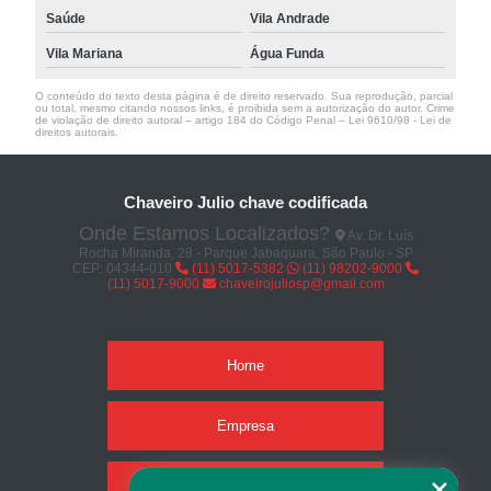
Saúde
Vila Andrade
Vila Mariana
Água Funda
O conteúdo do texto desta página é de direito reservado. Sua reprodução, parcial
ou total, mesmo citando nossos links, é proibida sem a autorização do autor. Crime
de violação de direito autoral – artigo 184 do Código Penal –
Lei 9610/98 - Lei de
direitos autorais
.
Chaveiro Julio chave codificada
Onde Estamos Localizados?
Av. Dr. Luís
Rocha Miranda, 28 - Parque Jabaquara, São Paulo - SP
CEP: 04344-010
(11) 5017-5382
(11) 98202-9000
(11) 5017-9000
chaveirojuliosp@gmail.com
Home
Empresa
Missão