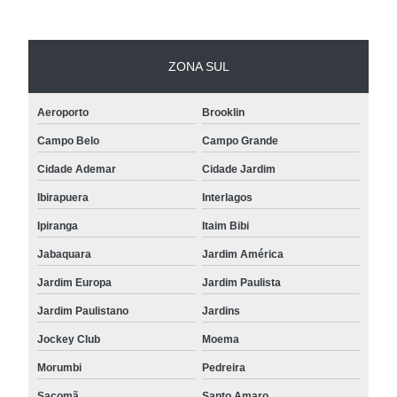
ZONA SUL
Aeroporto
Brooklin
Campo Belo
Campo Grande
Cidade Ademar
Cidade Jardim
Ibirapuera
Interlagos
Ipiranga
Itaim Bibi
Jabaquara
Jardim América
Jardim Europa
Jardim Paulista
Jardim Paulistano
Jardins
Jockey Club
Moema
Morumbi
Pedreira
Sacomã
Santo Amaro