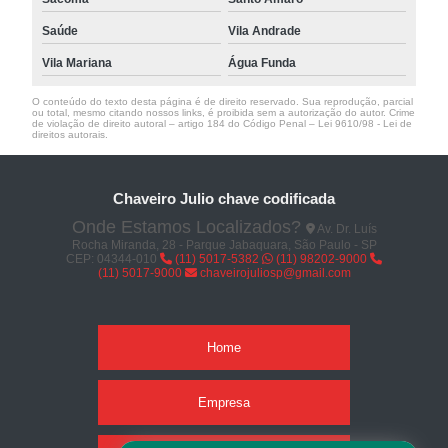
Saúde
Vila Andrade
Vila Mariana
Água Funda
O conteúdo do texto desta página é de direito reservado. Sua reprodução, parcial
ou total, mesmo citando nossos links, é proibida sem a autorização do autor. Crime
de violação de direito autoral – artigo 184 do Código Penal –
Lei 9610/98 - Lei de
direitos autorais
.
Chaveiro Julio chave codificada
Onde Estamos Localizados?
Av. Dr. Luís
Rocha Miranda, 28 - Parque Jabaquara, São Paulo - SP
CEP: 04344-010
(11) 5017-5382
(11) 98202-9000
(11) 5017-9000
chaveirojuliosp@gmail.com
Home
Empresa