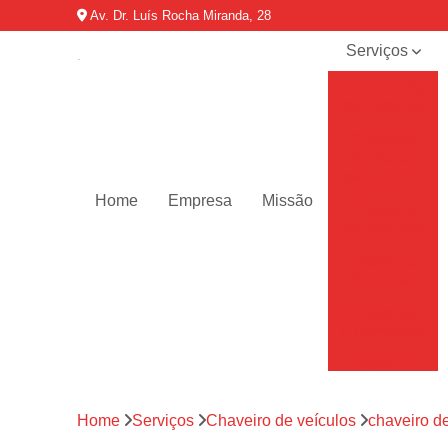
Av. Dr. Luís Rocha Miranda, 28
Serviços
Abertura de
fechaduras
Chaveiro
24 horas
para carros
Home
Empresa
Missão
Chaveiro
de veículos
Chaveiros
24 horas
Chaveiros
automotivos
Chaveiros
de carro
Chaveiros
Home
Serviços
Chaveiro de veículos
chaveiro d
residenciais