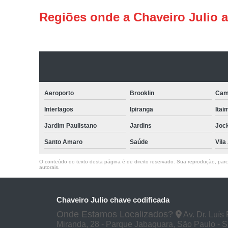
Regiões onde a Chaveiro Julio 
Aeroporto
Brooklin
Cam
Interlagos
Ipiranga
Itai
Jardim Paulistano
Jardins
Joc
Santo Amaro
Saúde
Vila
O conteúdo do texto desta página é de direito reservado. Sua reprodução, parcia
autorais
.
Chaveiro Julio chave codificada
Onde Estamos Localizados?
Av. Dr. Luís
Miranda, 28 - Parque Jabaquara, São Paulo - 