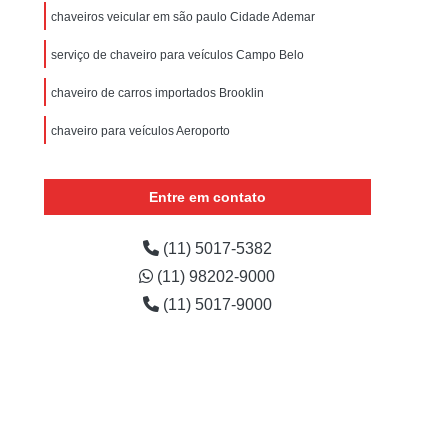
eiro Autos
Chaveiro de Automóveis
chaveiros veicular em são paulo Cidade Ademar
veiro para Autos
Chaveiros Automotivo
serviço de chaveiro para veículos Campo Belo
Chaveiro Chave de Carro
Chaveiro de Carro
chaveiro de carros importados Brooklin
Chaveiro para Carro 24 Horas
chaveiro para veículos Aeroporto
izado
Chaveiro para Carro Importado
Chaveiro para Extração de Chave de Carro
Entre em contato
o
Serviço de Chaveiro para Carro 24h
ado
Serviço de Chaveiro para Carro Nacional
(11) 5017-5382
(11) 98202-9000
Chaveiro de Residências 24 Horas
(11) 5017-9000
idencial
Chaveiro para Residência
ncias
Chaveiro Residencial
 Paulo
Chaveiro Residencial em Sp
l
Conserto de Fechadura Residencial