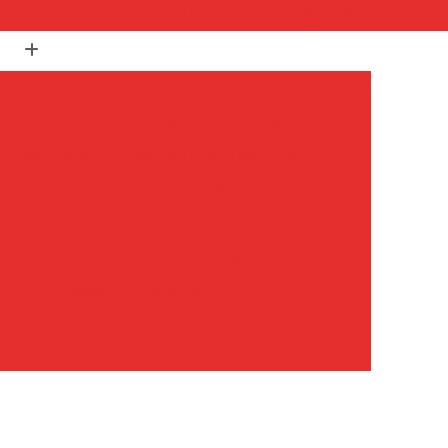
(11) 5017-5382
(11) 98202-9000
Abertura de Fechaduras Automotiva
re
Abertura de Fechaduras de Portão
Abertura de Fechaduras Digital de Cofre
a
Abertura de Fechaduras Multiponto
ples
Abertura de Fechaduras Tetra
echadura Eletrônica com Abertura Remota
o SP
Chaveiro 24 Horas de Carro SP
SP
Chaveiro Auto 24 Horas São Paulo
Paulo
Chaveiro Automotivo 24h São Paulo
o Paulo
Chaveiro Carro 24 Horas São Paulo
Chaveiro de Carros 24 Horas SP