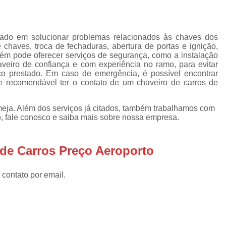
Chaveiro Automotivos
Chav
Chaveiro para Automóveis
Cha
izado em solucionar problemas relacionados às chaves dos
Empresa de Chaveiro Automotivo
 chaves, troca de fechaduras, abertura de portas e ignição,
mbém pode oferecer serviços de segurança, como a instalação
Chaveiro para Carro
aveiro de confiança e com experiência no ramo, para evitar
Chaveiro para Carro Especial
ço prestado. Em caso de emergência, é possível encontrar
e recomendável ter o contato de um chaveiro de carros de
Chaveiro para Carro Nacional
Serviço de Chaveiro para Carr
eja. Além dos serviços já citados, também trabalhamos com
o, fale conosco e saiba mais sobre nossa empresa.
Serviço de Chaveiro para Carro Import
Chaveiro de Residência
 de Carros Preço Aeroporto
Chaveiro para Fechadura Res
 contato por email.
Chaveiro para Residê
Chaveiro Residencial em São
Conserto Chaveiro Residencia