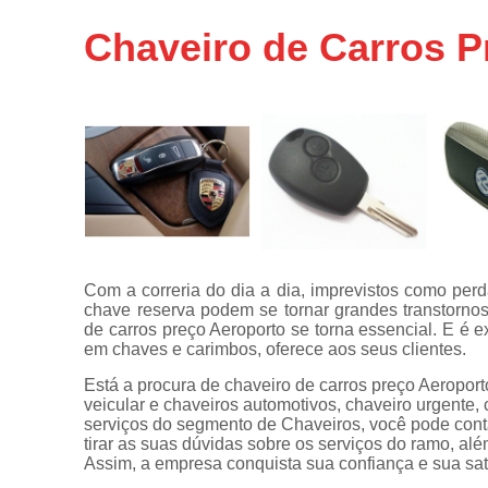
Chaveiros
Chaveiro de Carros P
urgentes
Chaves
automotivas
Chaves
canivete
Chaves
codificadas
Chaves
tetra
Com a correria do dia a dia, imprevistos como pe
Confecções
chave reserva podem se tornar grandes transtorno
de
de carros preço Aeroporto se torna essencial. E é 
carimbos
em chaves e carimbos, oferece aos seus clientes.
Conserto
Está a procura de chaveiro de carros preço Aeroporto
de
veicular e chaveiros automotivos, chaveiro urgente, 
maçanetas
serviços do segmento de Chaveiros, você pode con
automotivas
tirar as suas dúvidas sobre os serviços do ramo, alé
Assim, a empresa conquista sua confiança e sua sat
Consertos