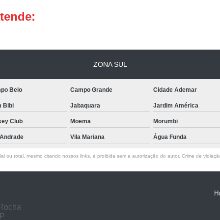
atende:
Chave de Canivete
Chave de
Chip Chave Canivete
Faze
Chave Codificada Automotiv
ZONA SUL
Chave Codificada de Veícu
Chaveiro de Chaves Codifica
po Belo
Campo Grande
Cidade Ademar
Chaveiro para Chave Codificada Urge
m Bibi
Jabaquara
Jardim América
Chaves Codificadas em São
key Club
Moema
Morumbi
Serviço de Chaveiro para Chave Codifi
 Andrade
Vila Mariana
Água Funda
Chave Tetra
Chave Tetra Dup
l ou total, mesmo citando nossos links, é proibida sem a autorização do autor. Crime de violaçã
Chave Tetra para Portão
Chav
Fechadura com Chave Estre
H
Fechadura de Porta com Ch
 Rocha
Carimbo Confeccionado Pers
SP