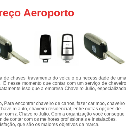
Chaveiro de Moto 24 Horas SP
reço Aeroporto
Chaveiro de Carros
Chaveiro de Car
Chaveiro de Veículos 24h
Cha
Chaveiro Veicular 24h
Chaveiro Vei
Chaveiros de Veículos
Serviço Chavei
Chaveiro 24 Hora
Chaveiro 24 Horas Mais Próximo São
Chaveiro 24 Horas Próximo
rda de chaves, travamento do veículo ou necessidade de uma
s. É nesse momento que contar com um serviço de chaveiro
Chaveiro 24h Perto de Mim SP
Chav
exatamente isso que a empresa Chaveiro Julio, especializada
Chaveiro 24hrs São Paulo
, Para encontrar chaveiro de carros, fazer carimbo, chaveiro
Chaveiro Mais Próximo 24 Horas SP
chaveiro auto, chaveiro residencial, entre outras opções de
Chaveiro Auto
Chaveiro Automotiv
tar com a Chaveiro Julio. Com a organização você consegue
m de contar com os melhores profissionais e instalações.
Chaveiro Automotivo no Cent
isfação, que são os maiores objetivos da marca.