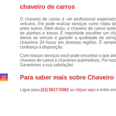
de
chaveiro de carros
fechadura
Consertos
O chaveiro de carros é um profissional especial
de
veículos. Ele pode realizar serviços como cópia de
fechaduras
entre outros. Além disso, o chaveiro de carros ta
de alarmes e travas. É importante escolher um ch
Cópia de
danos ao veículo e garantir a qualidade do servi
chaves
chaveiros 24 horas em diversas regiões. É sempr
confiança à disposição.
Cópia de
chaves
Com nossos serviços você pode encontrar o que alm
automotivas
chaveiro de carros e chaveiros automotivos. Por iss
Garantimos a sua satisfação!
Fechadura
de portas
Para saber mais sobre Chaveiro
Fechaduras
digitais
Ligue para
(11) 5017-5382
ou
clique aqui
e entre em
Miolo de
fechaduras
Segredo de
fechaduras