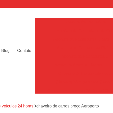
Abertura de Fechadura
Abertura de Fechaduras de Cof
Abertura de Fechaduras Digital
Abertura de Fechaduras Elétric
Blog
Contato
Abertura de Fechaduras Sim
Fechadura Abertura Remota
F
Chaveiro 24 Horas Automotiv
Chaveiro 24 Horas para Carro 
Chaveiro Automotivo 24 Horas São 
Chaveiro Automotivo Perto de Mim Sã
e veículos 24 horas
chaveiro de carros preço Aeroporto
Chaveiro de Carro 24h SP