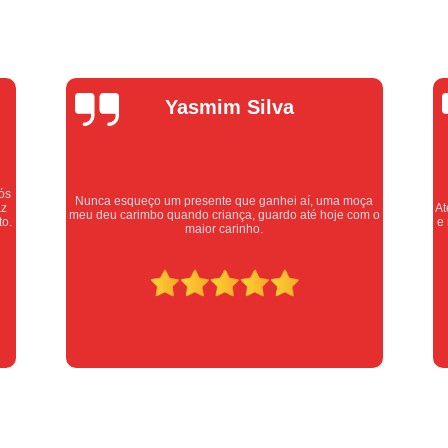
Empresa de Chaveiro Residenc
Chaveiro Automotivo Urgen
Chaveiro Pronto Atendimento
Chav
Alexandre
Chaveiro Urgente 24 Horas
Oliveira
Chaveiro Urgente em
Chaveiro Urgente para Emerg
ça
Serviços de Chaveiro Urgente
Cha
Atendimento excelente, serviços executados com carinho
m o
e respeito. Recomendo sem dúvidas, merece 10 estrelas
Chave Automotiva Codificada
Chave 
Chave Geral Automo
Chaveiro Especial
Chaveiro Especializado em Chave pa
Serviço de Chaveiro para Chave Automo
Canivete Chave
Canivete de Chave
Chave Canivete para Carro
Chave C