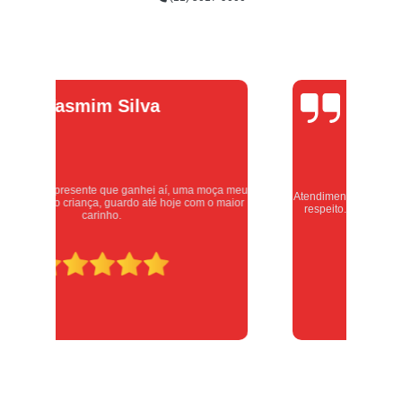
Alexandre
Oliveira
eu
Atendimento excelente, serviços executados com carinho e
or
respeito. Recomendo sem dúvidas, merece 10 estrelas