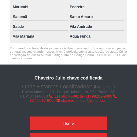
Morumbi
Pedreira
Sacomã
Santo Amaro
Saúde
Vila Andrade
Vila Mariana
Água Funda
O conteúdo do texto desta página é de direito reservado. Sua reprodução, parcial
ou total, mesmo citando nossos links, é proibida sem a autorização do autor. Crime
de violação de direito autoral – artigo 184 do Código Penal –
Lei 9610/98 - Lei de
direitos autorais
.
Chaveiro Julio chave codificada
Onde Estamos Localizados?
Av. Dr. Luís
Rocha Miranda, 28 - Parque Jabaquara, São Paulo - SP
CEP: 04344-010
(11) 5017-5382
(11) 98202-9000
(11) 5017-9000
chaveirojuliosp@gmail.com
Home