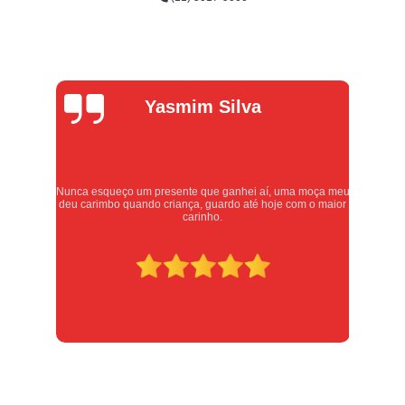
Alexandre
Oliveira
meu
Atendimento excelente, serviços executados com carinho e
ior
respeito. Recomendo sem dúvidas, merece 10 estrelas