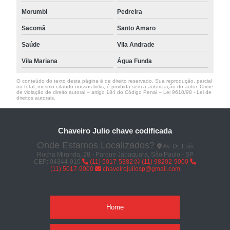
Morumbi
Pedreira
Sacomã
Santo Amaro
Saúde
Vila Andrade
Vila Mariana
Água Funda
O conteúdo do texto desta página é de direito reservado. Sua reprodução, parcial
ou total, mesmo citando nossos links, é proibida sem a autorização do autor. Crime
de violação de direito autoral – artigo 184 do Código Penal –
Lei 9610/98 - Lei de
direitos autorais
.
Chaveiro Julio chave codificada
Onde Estamos Localizados?
Av. Dr. Luís
Rocha Miranda, 28 - Parque Jabaquara, São Paulo - SP
CEP: 04344-010
(11) 5017-5382
(11) 98202-9000
(11) 5017-9000
chaveirojuliosp@gmail.com
Home