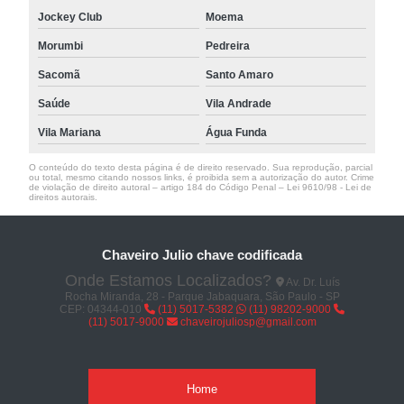
Jockey Club
Moema
Morumbi
Pedreira
Sacomã
Santo Amaro
Saúde
Vila Andrade
Vila Mariana
Água Funda
O conteúdo do texto desta página é de direito reservado. Sua reprodução, parcial
ou total, mesmo citando nossos links, é proibida sem a autorização do autor. Crime
de violação de direito autoral – artigo 184 do Código Penal –
Lei 9610/98 - Lei de
direitos autorais
.
Chaveiro Julio chave codificada
Onde Estamos Localizados?
Av. Dr. Luís
Rocha Miranda, 28 - Parque Jabaquara, São Paulo - SP
CEP: 04344-010
(11) 5017-5382
(11) 98202-9000
(11) 5017-9000
chaveirojuliosp@gmail.com
Home