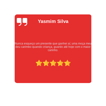
Alexandre
Oliveira
meu
Atendimento excelente, serviços executados com carinho e
or
respeito. Recomendo sem dúvidas, merece 10 estrelas