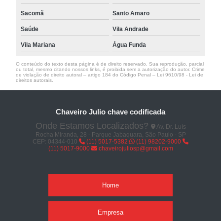
Sacomã
Santo Amaro
Saúde
Vila Andrade
Vila Mariana
Água Funda
O conteúdo do texto desta página é de direito reservado. Sua reprodução, parcial
ou total, mesmo citando nossos links, é proibida sem a autorização do autor. Crime
de violação de direito autoral – artigo 184 do Código Penal –
Lei 9610/98 - Lei de
direitos autorais
.
Chaveiro Julio chave codificada
Onde Estamos Localizados?
Av. Dr. Luís
Rocha Miranda, 28 - Parque Jabaquara, São Paulo - SP
CEP: 04344-010
(11) 5017-5382
(11) 98202-9000
(11) 5017-9000
chaveirojuliosp@gmail.com
Home
Empresa