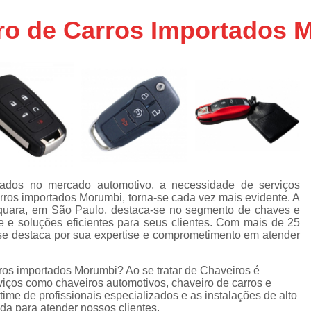
Chaveiro de Moto 24 Horas SP
ro de Carros Importados 
Chaveiro de Carros
Chaveiro de Car
Chaveiro de Veículos 24h
Cha
Chaveiro Veicular 24h
Chaveiro Vei
Chaveiros de Veículos
Serviço Chavei
Chaveiro 24 Hora
Chaveiro 24 Horas Mais Próximo São
Chaveiro 24 Horas Próximo
tados no mercado automotivo, a necessidade de serviços
rros importados Morumbi, torna-se cada vez mais evidente. A
Chaveiro 24h Perto de Mim SP
Chav
aquara, em São Paulo, destaca-se no segmento de chaves e
Chaveiro 24hrs São Paulo
 e soluções eficientes para seus clientes. Com mais de 25
 se destaca por sua expertise e comprometimento em atender
Chaveiro Mais Próximo 24 Horas SP
Chaveiro Auto
Chaveiro Automotiv
ros importados Morumbi? Ao se tratar de Chaveiros é
iços como chaveiros automotivos, chaveiro de carros e
Chaveiro Automotivo no Cent
time de profissionais especializados e as instalações de alto
a para atender nossos clientes.