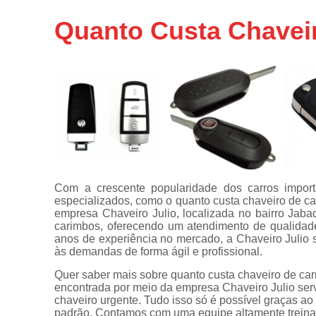
Chaveiros
Quanto Custa Chavei
urgentes
Chaves
automotivas
Chaves
canivete
Chaves
codificadas
Chaves
tetra
Com a crescente popularidade dos carros impor
Confecções
especializados, como o quanto custa chaveiro de ca
de
empresa Chaveiro Julio, localizada no bairro Jab
carimbos
carimbos, oferecendo um atendimento de qualidade
anos de experiência no mercado, a Chaveiro Julio
Conserto
às demandas de forma ágil e profissional.
de
maçanetas
Quer saber mais sobre quanto custa chaveiro de car
automotivas
encontrada por meio da empresa Chaveiro Julio serv
chaveiro urgente. Tudo isso só é possível graças ao 
Consertos
padrão. Contamos com uma equipe altamente treinad