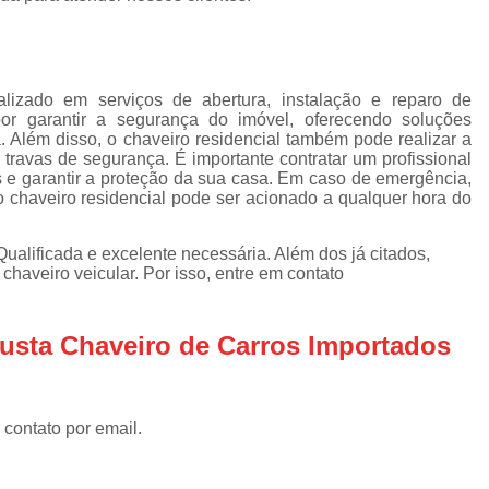
Chaveiro Automotivos
Chav
Chaveiro para Automóveis
Cha
Empresa de Chaveiro Automotivo
alizado em serviços de abertura, instalação e reparo de
or garantir a segurança do imóvel, oferecendo soluções
Chaveiro para Carro
. Além disso, o chaveiro residencial também pode realizar a
Chaveiro para Carro Especial
 travas de segurança. É importante contratar um profissional
os e garantir a proteção da sua casa. Em caso de emergência,
Chaveiro para Carro Nacional
 chaveiro residencial pode ser acionado a qualquer hora do
Serviço de Chaveiro para Carr
Qualificada e excelente necessária. Além dos já citados,
Serviço de Chaveiro para Carro Import
haveiro veicular. Por isso, entre em contato
Chaveiro de Residência
usta Chaveiro de Carros Importados
Chaveiro para Fechadura Res
Chaveiro para Residê
Chaveiro Residencial em São
 contato por email.
Conserto Chaveiro Residencia