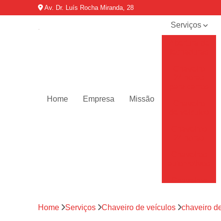
Av. Dr. Luís Rocha Miranda, 28
Serviços
Abertura de
fechaduras
Chaveiro
24 horas
para carros
Home
Empresa
Missão
Chaveiro
de veículos
Chaveiros
24 horas
Chaveiros
automotivos
Chaveiros
de carro
Chaveiros
Home
Serviços
Chaveiro de veículos
chaveiro d
residenciais