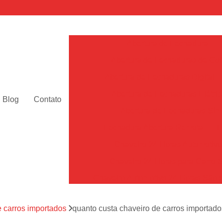
Abertura de Fechadura
Abertura de Fechaduras de Cof
Abertura de Fechaduras Digital
Abertura de Fechaduras Elétric
Blog
Contato
Abertura de Fechaduras Sim
Fechadura Abertura Remota
F
Chaveiro 24 Horas Automotiv
Chaveiro 24 Horas para Carro 
Chaveiro Automotivo 24 Horas São 
Chaveiro Automotivo Perto de Mim Sã
e carros importados
quanto custa chaveiro de carros importad
Chaveiro de Carro 24h SP