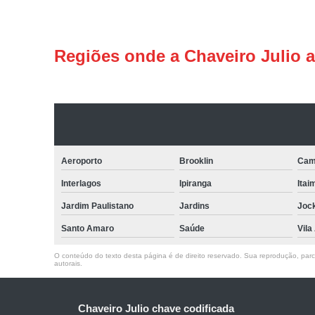
Regiões onde a Chaveiro Julio 
Aeroporto
Brooklin
Cam
Interlagos
Ipiranga
Itai
Jardim Paulistano
Jardins
Joc
Santo Amaro
Saúde
Vila
O conteúdo do texto desta página é de direito reservado. Sua reprodução, parcia
autorais
.
Chaveiro Julio chave codificada