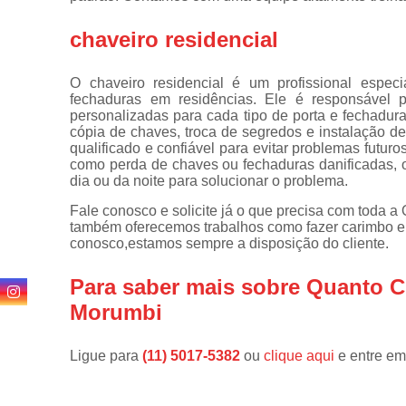
de
fechadura
chaveiro residencial
Consertos
de
O chaveiro residencial é um profissional especi
fechaduras
fechaduras em residências. Ele é responsável p
personalizadas para cada tipo de porta e fechadura
Cópia de
cópia de chaves, troca de segredos e instalação de
chaves
qualificado e confiável para evitar problemas futur
como perda de chaves ou fechaduras danificadas, o
Cópia de
dia ou da noite para solucionar o problema.
chaves
automotivas
Fale conosco e solicite já o que precisa com toda a 
também oferecemos trabalhos como fazer carimbo e c
Fechadura
conosco,estamos sempre a disposição do cliente.
de portas
Fechaduras
Para saber mais sobre Quanto C
digitais
Morumbi
Miolo de
fechaduras
Ligue para
(11) 5017-5382
ou
clique aqui
e entre em
Segredo de
fechaduras