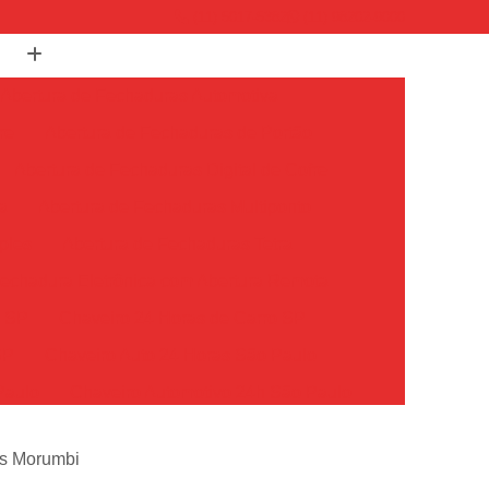
(11) 5017-5382
(11) 98202-9000
Abertura de Fechaduras Automotiva
re
Abertura de Fechaduras de Portão
Abertura de Fechaduras Digital de Cofre
a
Abertura de Fechaduras Multiponto
ples
Abertura de Fechaduras Tetra
echadura Eletrônica com Abertura Remota
o SP
Chaveiro 24 Horas de Carro SP
SP
Chaveiro Auto 24 Horas São Paulo
Paulo
Chaveiro Automotivo 24h São Paulo
o Paulo
Chaveiro Carro 24 Horas São Paulo
os Morumbi
Chaveiro de Carros 24 Horas SP