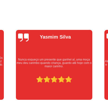
Empresa de Chaveiro Residenc
Chaveiro Automotivo Urgen
Chaveiro Pronto Atendimento
Chav
Chaveiro Urgente 24 Horas
Chaveiro Urgente em
Alexandre
Oliveira
Chaveiro Urgente para Emerg
Serviços de Chaveiro Urgente
Cha
Chave Automotiva Codificada
Chave 
oça
Atendimento excelente, serviços executados com carinho
om o
e respeito. Recomendo sem dúvidas, merece 10 estrelas
Chave Geral Automo
Chaveiro Especial
Chaveiro Especializado em Chave pa
Serviço de Chaveiro para Chave Automo
Canivete Chave
Canivete de Chave
Chave Canivete para Carro
Chave C