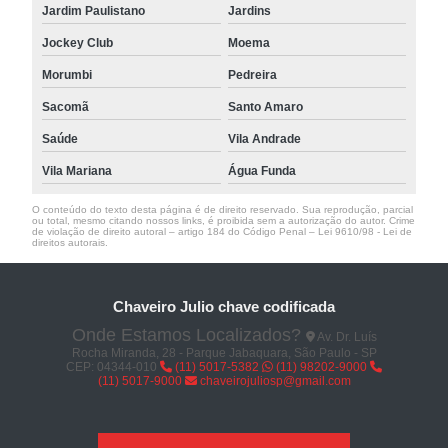
Jardim Paulistano
Jardins
Jockey Club
Moema
Morumbi
Pedreira
Sacomã
Santo Amaro
Saúde
Vila Andrade
Vila Mariana
Água Funda
O conteúdo do texto desta página é de direito reservado. Sua reprodução, parcial
ou total, mesmo citando nossos links, é proibida sem a autorização do autor. Crime
de violação de direito autoral – artigo 184 do Código Penal –
Lei 9610/98 - Lei de
direitos autorais
.
Chaveiro Julio chave codificada
Onde Estamos Localizados?
Av. Dr. Luís
Rocha Miranda, 28 - Parque Jabaquara, São Paulo - SP
CEP: 04344-010
(11) 5017-5382
(11) 98202-9000
(11) 5017-9000
chaveirojuliosp@gmail.com