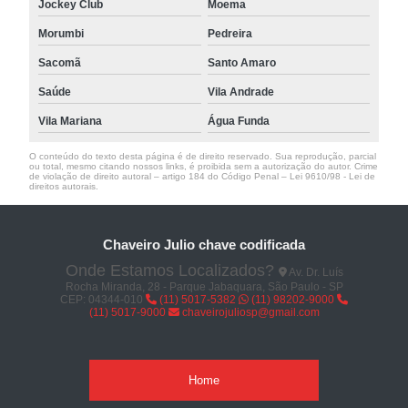
Jockey Club
Moema
Morumbi
Pedreira
Sacomã
Santo Amaro
Saúde
Vila Andrade
Vila Mariana
Água Funda
O conteúdo do texto desta página é de direito reservado. Sua reprodução, parcial
ou total, mesmo citando nossos links, é proibida sem a autorização do autor. Crime
de violação de direito autoral – artigo 184 do Código Penal –
Lei 9610/98 - Lei de
direitos autorais
.
Chaveiro Julio chave codificada
Onde Estamos Localizados?
Av. Dr. Luís
Rocha Miranda, 28 - Parque Jabaquara, São Paulo - SP
CEP: 04344-010
(11) 5017-5382
(11) 98202-9000
(11) 5017-9000
chaveirojuliosp@gmail.com
Home