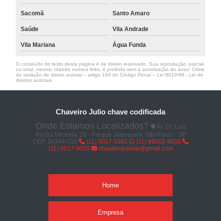
Sacomã
Santo Amaro
Saúde
Vila Andrade
Vila Mariana
Água Funda
O conteúdo do texto desta página é de direito reservado. Sua reprodução, parcial
ou total, mesmo citando nossos links, é proibida sem a autorização do autor. Crime
de violação de direito autoral – artigo 184 do Código Penal –
Lei 9610/98 - Lei de
direitos autorais
.
Chaveiro Julio chave codificada
Onde Estamos Localizados?
Av. Dr. Luís
Rocha Miranda, 28 - Parque Jabaquara, São Paulo - SP
CEP: 04344-010
(11) 5017-5382
(11) 98202-9000
(11) 5017-9000
chaveirojuliosp@gmail.com
Home
Empresa