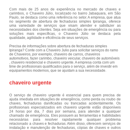
Com mais de 25 anos de experiência no mercado de chaves e
carimbos, o Chaveiro Júlio, localizado no bairro Jabaquara, em São
Paulo, se destaca como uma referência no setor. A empresa, que atua
no segmento de abertura de fechaduras simples Ipiranga, oferece
uma variedade de serviços que visam atender e satisfazer as
necessidades dos clientes. Seja em situações de emergência ou para
soluções mais específicas, o Chaveiro Júlio se destaca pela
qualidade, agilidade e eficiência de seus serviços.
Precisa de informações sobre abertura de fechaduras simples
Ipiranga? Conte com a Chaveiro Julio para solicitar serviços do ramo
de Chaveiros, por exemplo, chaveiro de carros, chaveiros
automotivos, fazer carimbo, chaveiro veicular, chaveiro de automóveis
, chaveiro residencial e chaveiro urgente. A empresa conta com um
time de profissionais qualificados para o serviço, além de investir em
equipamentos modernos, que se ajustam a sua necessidade.
chaveiro urgente
O serviço de chaveiro urgente é essencial para quem precisa de
ajuda imediata em situações de emergência, como perda ou roubo de
chaves, fechaduras danificadas ou trancadas acidentalmente. Os
profissionais especializados em chaveiro urgente estão disponíveis
24 horas por dia, 7 dias por semana, para atender a qualquer
chamado de emergência. Eles possuem as ferramentas e habilidades
necessárias para resolver rapidamente qualquer problema
relacionado a chaves e fechaduras. Além disso, oferecem serviços de
instalação e manutenção de fechaduras, cópias de chaves e outros