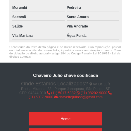
Morumbi
Pedreira
Sacomã
Santo Amaro
Saúde
Vila Andrade
Vila Mariana
Água Funda
O conteúdo do texto desta página é de direito reservado. Sua reprodução, parcial
ou total, mesmo citando nossos links, é proibida sem a autorização do autor. Crime
de violação de direito autoral – artigo 184 do Código Penal –
Lei 9610/98 - Lei de
direitos autorais
.
Chaveiro Julio chave codificada
Onde Estamos Localizados?
Av. Dr. Luís
Rocha Miranda, 28 - Parque Jabaquara, São Paulo - SP
CEP: 04344-010
(11) 5017-5382
(11) 98202-9000
(11) 5017-9000
chaveirojuliosp@gmail.com
Home