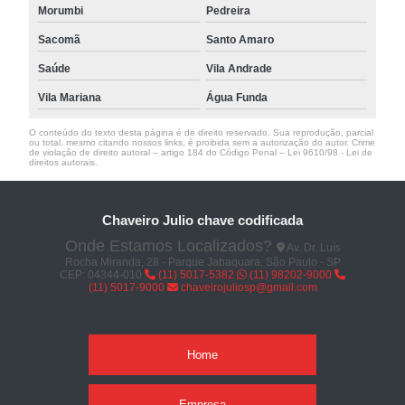
Morumbi
Pedreira
Sacomã
Santo Amaro
Saúde
Vila Andrade
Vila Mariana
Água Funda
O conteúdo do texto desta página é de direito reservado. Sua reprodução, parcial
ou total, mesmo citando nossos links, é proibida sem a autorização do autor. Crime
de violação de direito autoral – artigo 184 do Código Penal –
Lei 9610/98 - Lei de
direitos autorais
.
Chaveiro Julio chave codificada
Onde Estamos Localizados?
Av. Dr. Luís
Rocha Miranda, 28 - Parque Jabaquara, São Paulo - SP
CEP: 04344-010
(11) 5017-5382
(11) 98202-9000
(11) 5017-9000
chaveirojuliosp@gmail.com
Home
Empresa