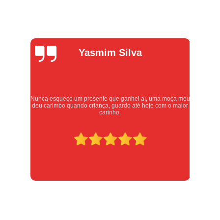
Alexandre
Oliveira
oça meu
Atendimento excelente, serviços executados com carinho e
o maior
respeito. Recomendo sem dúvidas, merece 10 estrelas