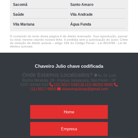
Sacomã
Santo Amaro
Saúde
Vila Andrade
Vila Mariana
Água Funda
O conteúdo do texto desta página é de direito reservado. Sua reprodução, parcial
ou total, mesmo citando nossos links, é proibida sem a autorização do autor. Crime
de violação de direito autoral – artigo 184 do Código Penal –
Lei 9610/98 - Lei de
direitos autorais
.
Chaveiro Julio chave codificada
Onde Estamos Localizados?
Av. Dr. Luís
Rocha Miranda, 28 - Parque Jabaquara, São Paulo - SP
CEP: 04344-010
(11) 5017-5382
(11) 98202-9000
(11) 5017-9000
chaveirojuliosp@gmail.com
Home
Empresa