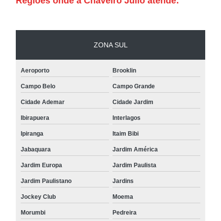
Regiões onde a Chaveiro Julio atende:
ZONA SUL
Aeroporto
Brooklin
Campo Belo
Campo Grande
Cidade Ademar
Cidade Jardim
Ibirapuera
Interlagos
Ipiranga
Itaim Bibi
Jabaquara
Jardim América
Jardim Europa
Jardim Paulista
Jardim Paulistano
Jardins
Jockey Club
Moema
Morumbi
Pedreira