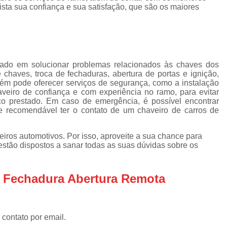
Chaveiro Automotivos
Chav
ista sua confiança e sua satisfação, que são os maiores
Chaveiro para Automóveis
Cha
Empresa de Chaveiro Automotivo
Chaveiro para Carro
izado em solucionar problemas relacionados às chaves dos
Chaveiro para Carro Especial
 chaves, troca de fechaduras, abertura de portas e ignição,
mbém pode oferecer serviços de segurança, como a instalação
Chaveiro para Carro Nacional
aveiro de confiança e com experiência no ramo, para evitar
ço prestado. Em caso de emergência, é possível encontrar
Serviço de Chaveiro para Carr
e recomendável ter o contato de um chaveiro de carros de
Serviço de Chaveiro para Carro Import
iros automotivos. Por isso, aproveite a sua chance para
Chaveiro de Residência
estão dispostos a sanar todas as suas dúvidas sobre os
Chaveiro para Fechadura Res
z Fechadura Abertura Remota
Chaveiro para Residê
Chaveiro Residencial em São
Conserto Chaveiro Residencia
 contato por email.