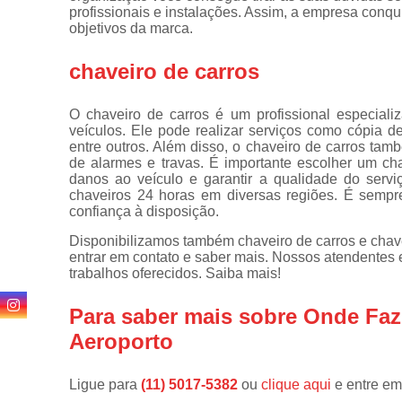
de
profissionais e instalações. Assim, a empresa conqu
fechadura
objetivos da marca.
Consertos
chaveiro de carros
de
fechaduras
O chaveiro de carros é um profissional especial
Cópia de
veículos. Ele pode realizar serviços como cópia de
chaves
entre outros. Além disso, o chaveiro de carros ta
de alarmes e travas. É importante escolher um ch
Cópia de
danos ao veículo e garantir a qualidade do servi
chaves
chaveiros 24 horas em diversas regiões. É sempr
automotivas
confiança à disposição.
Fechadura
Disponibilizamos também chaveiro de carros e chave
de portas
entrar em contato e saber mais. Nossos atendentes 
trabalhos oferecidos. Saiba mais!
Fechaduras
digitais
Para saber mais sobre Onde Fa
Miolo de
Aeroporto
fechaduras
Segredo de
fechaduras
Ligue para
(11) 5017-5382
ou
clique aqui
e entre em