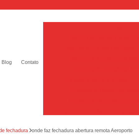
Abertura de Fechadura
Abertura de Fechaduras de Cof
Abertura de Fechaduras Digital
Abertura de Fechaduras Elétric
Blog
Contato
Abertura de Fechaduras Sim
Fechadura Abertura Remota
F
Chaveiro 24 Horas Automotiv
Chaveiro 24 Horas para Carro 
Chaveiro Automotivo 24 Horas São 
Chaveiro Automotivo Perto de Mim Sã
 de fechadura
onde faz fechadura abertura remota Aeroporto
Chaveiro de Carro 24h SP