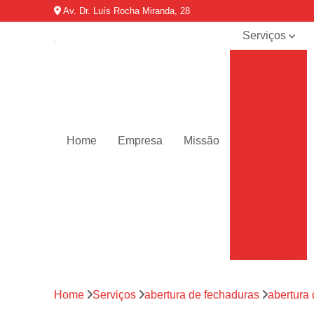
Av. Dr. Luís Rocha Miranda, 28
Serviços
Abertura de
fechaduras
Chaveiro
24 horas
para carros
Home
Empresa
Missão
Chaveiro
de veículos
Chaveiros
24 horas
Chaveiros
automotivos
Chaveiros
de carro
Chaveiros
Home
Serviços
abertura de fechaduras
abertura
residenciais