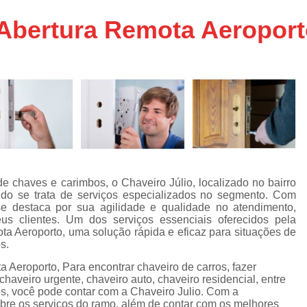
Chaveiro de Moto 24 Horas SP
Abertura Remota Aeropor
Chaveiro de Carros
Chaveiro de Car
Chaveiro de Veículos 24h
Cha
Chaveiro Veicular 24h
Chaveiro Vei
Chaveiros de Veículos
Serviço Chavei
Chaveiro 24 Hora
Chaveiro 24 Horas Mais Próximo São
Chaveiro 24 Horas Próximo
 chaves e carimbos, o Chaveiro Júlio, localizado no bairro
do se trata de serviços especializados no segmento. Com
Chaveiro 24h Perto de Mim SP
Chav
e destaca por sua agilidade e qualidade no atendimento,
Chaveiro 24hrs São Paulo
s clientes. Um dos serviços essenciais oferecidos pela
ota Aeroporto, uma solução rápida e eficaz para situações de
Chaveiro Mais Próximo 24 Horas SP
s.
Chaveiro Auto
Chaveiro Automotiv
 Aeroporto, Para encontrar chaveiro de carros, fazer
chaveiro urgente, chaveiro auto, chaveiro residencial, entre
Chaveiro Automotivo no Cent
s, você pode contar com a Chaveiro Julio. Com a
bre os serviços do ramo, além de contar com os melhores