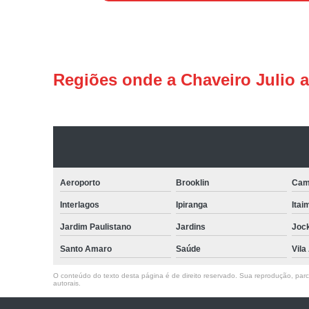
Regiões onde a Chaveiro Julio 
Aeroporto
Brooklin
Cam
Interlagos
Ipiranga
Itai
Jardim Paulistano
Jardins
Joc
Santo Amaro
Saúde
Vila
O conteúdo do texto desta página é de direito reservado. Sua reprodução, parcia
autorais
.