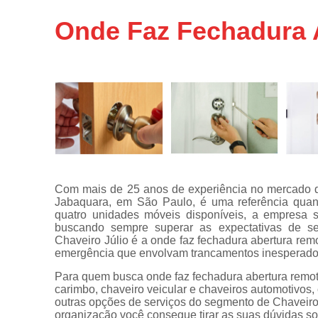
Chaveiros
Onde Faz Fechadura 
urgentes
Chaves
automotivas
Chaves
canivete
Chaves
codificadas
Chaves
tetra
Com mais de 25 anos de experiência no mercado de
Confecções
Jabaquara, em São Paulo, é uma referência quan
de
quatro unidades móveis disponíveis, a empresa s
carimbos
buscando sempre superar as expectativas de seu
Chaveiro Júlio é a onde faz fechadura abertura rem
Conserto
emergência que envolvam trancamentos inesperado
de
maçanetas
Para quem busca onde faz fechadura abertura remota
automotivas
carimbo, chaveiro veicular e chaveiros automotivos, 
outras opções de serviços do segmento de Chaveiro
Consertos
organização você consegue tirar as suas dúvidas so