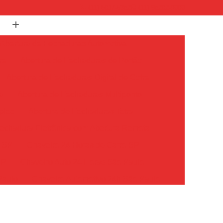
(11) 5017-5382
(11) 98202-9000
Abertura de Fechaduras Automotiva
re
Abertura de Fechaduras de Portão
Abertura de Fechaduras Digital de Cofre
a
Abertura de Fechaduras Multiponto
ples
Abertura de Fechaduras Tetra
echadura Eletrônica com Abertura Remota
o SP
Chaveiro 24 Horas de Carro SP
SP
Chaveiro Auto 24 Horas São Paulo
Paulo
Chaveiro Automotivo 24h São Paulo
o Paulo
Chaveiro Carro 24 Horas São Paulo
Chaveiro de Carros 24 Horas SP