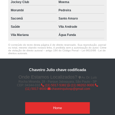
Jockey Club
Moema
Morumbi
Pedreira
Sacomã
Santo Amaro
Saúde
Vila Andrade
Vila Mariana
Água Funda
O conteúdo do texto desta página é de direito reservado. Sua reprodução, parcial
ou total, mesmo citando nossos links, é proibida sem a autorização do autor. Crime
de violação de direito autoral – artigo 184 do Código Penal –
Lei 9610/98 - Lei de
direitos autorais
.
Chaveiro Julio chave codificada
Onde Estamos Localizados?
Av. Dr. Luís
Rocha Miranda, 28 - Parque Jabaquara, São Paulo - SP
CEP: 04344-010
(11) 5017-5382
(11) 98202-9000
(11) 5017-9000
chaveirojuliosp@gmail.com
Home